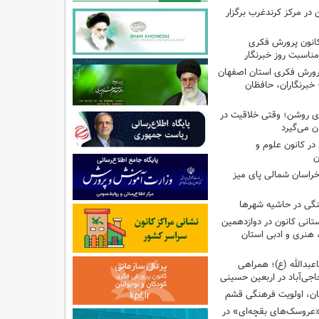
ن در مرکز کرندغرب برگزار
کانون پرورش فکری
مناسبت روز خبرنگار
پرورش فکری استان اصفهان
 خبرنگاران، حافظان
‌ای روشن؛ وقتی خلاقیت در
ن می‌گیرد
ر کانون علوم و
ن
راسان شمالی پای میز
نگی در حاشیه شهرها
تانی کانون در دوازدهمین
نری و ادبی استان
اعبدالله (ع)؛ همراهی
اجی‌آباد در اربعین حسینی
کان، اولویت فرهنگی قشم
«عروسک‌های بقچه‌ای» در