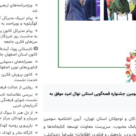
ویژه‌برنامه‌های اربعی
شد
پیام تبریک مدیرکل 
کهگیلویه و بویراحمد به 
پیام مدیرکل کانون 
به مناسبت روز خبرنگار؛
مرزهای فکری جامعه
تابستانی پویا، آینده
کانون استان اصفهان جا
عصرانه‌های دمنوشی د
فناوری‌های نوین اصفها
کانون پرورش فکری خ
خدمت نشست
روایتی از عدالت فره
مین جشنواره قصه‌گویی استانی نهال امید موفق به
بررسی نظامنامه تابس
نشست شورای فرهنگی، ه
آذربایجان غربی
از دل هنر تا سوگ اب
ان و نوجوانان استان تهران، آیین اختتامیه سومین
مربیان و کودکان مرکز ح
بازپروری روحیه کود
یامک محبوب، سرپرست معاونت توسعه کتابخانه‌ها و
کارگاه مادر و کودک 
ه‌ریزی، پژوهش و فناوری اطلاعات؛ علیرضا زندوکیلی،