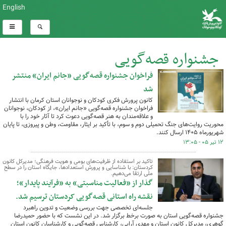
English
جشنواره قصه‌گویی
فراخوان جشنواره قصه‌گویی «جانم ایران» منتشر
کل اخبار:261
شد
کانون پرورش فکری کودکان و نوجوانان استان کرمان با انتشار
فراخوان جشنواره قصه‌گویی «جانم ایران»، از کودکان، نوجوانان
و علاقه‌مندان به هنر قصه‌گویی دعوت کرد تا آثار خود را با
محوریت روایت‌های جنگ تحمیلی دوم و سوم، با تأکید بر ایثار، مقاومت، وطن و پیروزی، تا پایان
شهریورماه ۱۴۰۵ ارسال کنند.
۱۲ تیر ۰۵ - ۱۳:۰۵
تاکید بر استفاده از ظرفیت‌های بومی و هویت فرهنگی؛ مدیرکل کانون
کردستان: با شناسایی و پرورش استعدادها، جایگاه استان را در سطح
ملی ارتقا می‌دهیم.
گذار از «فعالیت مناسبتی» به «فرآیند پایدار»؛
نقشه راه استانی قصه‌گویی کردستان ترسیم شد.
جلسه‌ای تخصصی جهت بررسی وضعیت و تدوین راهبرد
جشنواره قصه‌گویی استان به صورت برخط برگزار شد. در این نشست که با حضور حمیدرضا
گوهری، مدیرکل کانون استان و مهدی آرایی، کارشناس قصه‌گویی و کارشناسان کانون استان