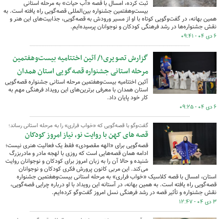
ثبت کرده، امسال با قصه «آب حیات» به مرحله استانی
بیست‌وهفتمین جشنواره بین‌المللی قصه‌گویی راه یافته است. به
همین بهانه، در گفت‌وگویی کوتاه با او از مسیر ورودش به قصه‌گویی، جذابیت‌های این هنر و
نقش جشنواره‌ها در رشد فرهنگی کودکان و نوجوانان پرسیده‌ایم.
۶ دی ۰۴ - ۰۹:۴۱
گزارش تصویری۱/ آئین اختتامیه بیست‌وهفتمین
مرحله استانی جشنواره قصه‌گویی استان همدان
آئین اختتامیه بیست‌وهفتمین مرحله استانی جشنواره قصه‌گویی
استان همدان با معرفی برترین‌های این رویداد فرهنگی مهم به
کار خود پایان داد.
۶ دی ۰۴ - ۰۹:۲۵
گفت‌وگو با قصه‌گویی که «خواب فراری» را به مرحله استانی رساند؛
قصه های کهن با روایت نو، نیاز امروز کودکان
قصه‌گویی برای «الهه مقصودی» فقط یک فعالیت هنری نیست؛
ادامه همان قصه‌هایی است که روزی با لهجه مادر و مادربزرگ
شنیده و حالا آن را به زبان امروز برای کودکان و نوجوانان روایت
می‌کند. این مربی کانون پرورش فکری کودکان و نوجوانان
استان، امسال با قصه کلاسیک «خواب فراری» به مرحله استانی بیست‌وهفتمین جشنواره
قصه‌گویی راه یافته است. به همین بهانه، در آستانه این رویداد با او درباره چرایی قصه‌گویی،
نقش جشنواره و تأثیر قصه در رشد فرهنگی نسل امروز گفت‌وگو کرده‌ایم.
۳ دی ۰۴ - ۱۲:۴۷