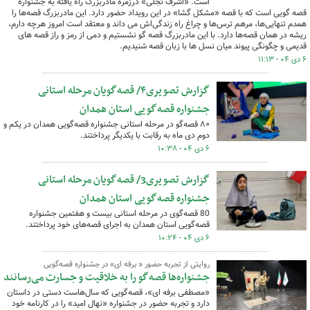
است. «اشرف تجلی» درزمره مادربزرگ راه یافته به جشنواره
قصه گویی است که با قصه «مشکل گشا» در این رویداد حضور دارد. این مادربزرگ قصه‌ها را
همدم تنهایی‌ها، مرهم ترس‌ها و چراغ راه زندگی‌اش می داند و معتقد است امروز هرچه دارم،
ریشه در همان قصه‌ها دارد. با این مادربزرگ قصه گو نشستیم و دمی از رمز و راز قصه های
قدیمی و چگونگی پیوند میان نسل ها با زبان قصه شنیدیم.
۶ دی ۰۴ - ۱۱:۱۳
گزارش تصویری۴/ قصه‌گویان مرحله استانی
جشنواره قصه‌گویی استان همدان
۸۰ قصه‌گو در مرحله استانی جشنواره قصه‌گویی همدان در یکم و
دوم دی ماه به رقابت با یکدیگر پرداختند.
۶ دی ۰۴ - ۱۰:۳۸
گزارش تصویری3/ قصه‌گویان مرحله استانی
جشنواره قصه‌گویی استان همدان
80 قصه‌گوی در مرحله استانی بیست و هفتمین جشنواره
قصه‌گویی استان همدان به اجرای قصه‌های خود پرداختند.
۶ دی ۰۴ - ۱۰:۲۴
روایتی از تجربه حضور « برفه ای» در جشنواره قصه‌گویی
جشنواره‌ها قصه‌گو را به خلاقیت و جسارت می‌رسانند
«مصطفی برفه ای»، قصه‌گویی که سال‌هاست دستی در داستان
دارد و تجربه حضور در جشنواره «نهال امید» را در کارنامه خود