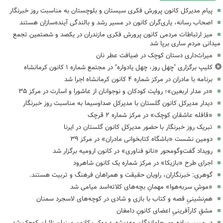
پیام مدیرکل کانون پرورش فکری سیستان و بلوچستان به مناسبت روز خبرنگار
اصحاب رسانه، یاری‌گران کانون در مسیر رشد و بالندگی آینده‌سازان هستند
میز ارتباطات مردمی کانون پرورش فکری مازندران در یکصد و شصتمین تجمع
میدانی مردم ساری برپا شد
میراث‌داری دستان کوچک در ضیافت عطر نان
کلیپ برگزاری "چهل روز، چهل یادواره" در مجتمع شماره ۱ کانون کرمانشاه
برنامه با مادران در مرکز شماره ۴ کانون کرمانشاه اجرا شد
«در مدار اربعین»؛ روایت کودکان و نوجوانان از عاشورا و اسارت در مرکز ۳۵
دیدار مدیرکل کانون گلستان با مدیرکل صداوسیما به مناسبت روز خبرنگار
«قافله عاشقان کوچک» در مرکز شماره ۲ قرچک
تبریک روز خبرنگار با حضور مدیرکل کانون گلستان در ایرنا
دومین نشست «باشگاه کتابخوانی مادران» در مرکز ۳۹
رویداد گفت‌وگومحور «نانو فناوری» در کانون ارومیه برگزار شد
اجرای طرح «بازیکا» در مرکز شماره یک کانون شاهرود
گوهری: خبرنگاران، راویان حقیقت و همراهان فرهنگ و تربیت هستند.
«موشِ سربه‌هوا» مهمانِ بچه‌های کلاته‌اسد میامی شد
هم‌نشینیِ قصه و کتاب با بازی و شادی در کوچه‌های لاسجرد سمنان
مشقِ کارآفرینیِ اعضای کانونِ دامغان
در مسیرِ پیاده‌رویِ جاماندگانِ مهدیشهر؛ موکبِ کانون میزبانِ زائرانِ کوچک شد