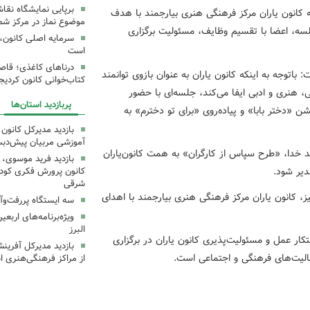
برپایی نمایشگاه نقا
 کانون یاران مرکز فرهنگی هنری بیارجمند با هدف
موضوع نماز در مرکز شما
جلسه، اعضا با تقسیم وظایف، مسئولیت برگزاری
سرمایه اصلی کانون، 
است
درناهای کاغذی؛ قاص
اتوجه به اینکه کانون یاران به عنوان بازوی توانمند
کتاب‌خوانی کانون کردیج
، هنری و ادبی ایفا می‌کند، جلسه‌ای با حضور
پربازدید استان‌ها
ن «دختر بابا» و پیاده‌روی «برای تو دخترم» به
بازدید مدیرکل کانون 
آموزشی مربیان پیش‌دبس
ند خدا، «طرح سپاس از کارگران» به همت کانون‌یاران
بازدید فرید موسوی، 
دیر شود.
کانون پرورش فکری کودکا
شرقی
، کانون یاران مرکز فرهنگی هنری بیارجمند با اهدای
سه ایستگاه پررفت‌وآ
ویژه‌برنامه‌های اربع
البرز
ار عمل و مسئولیت‌پذیری کانون یاران در برگزاری
بازدید مدیرکل آفری
فعالیت‌های فرهنگی و اجتماعی است.
از مراکز فرهنگی‌هنری ا