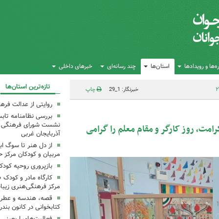
‌ها و رویدادها
استان‌ها
چند رسانه‌ای
خبرهای داخلی
تازه‌ترین استان‌ها
خبرنگار: 1_29
چاپ
روایتی از عدالت فره
بررسی نظامنامه تابس
نشست شورای فرهنگی، ه
کرامت، روز کارگر و مقام معلم را گرامی
آذربایجان غربی
از دل هنر تا سوگ اب
مربیان و کودکان مرکز ح
بازپروری روحیه کود
کارگاه مادر و کودک 
مرکز فرهنگی‌هنری زیبا
قصه، هندسه و عطر پی
کتابخوانی در کانون بند
فعالیت‌های اربعینی د