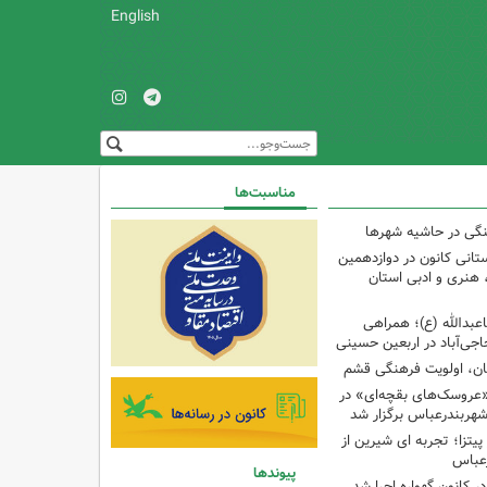
English
مناسبت‌ها
نگی در حاشیه شهرها
تانی کانون در دوازدهمین
نری و ادبی استان
اعبدالله (ع)؛ همراهی
اجی‌آباد در اربعین حسینی
کان، اولویت فرهنگی قشم
«عروسک‌های بقچه‌ای» در
شهربندرعباس برگزار شد
تزا؛ تجربه ای شیرین از
رعباس
پیوندها
ر کانون گهواره اجرا شد