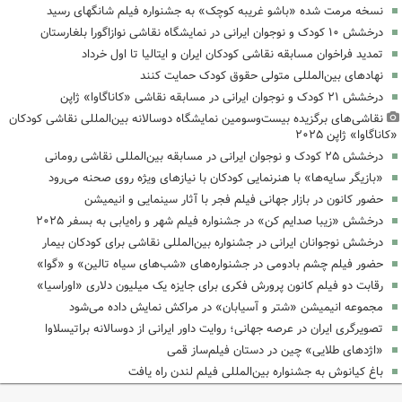
نسخه مرمت شده «باشو غریبه کوچک» به جشنواره فیلم شانگهای رسید
درخشش ۱۰ کودک و نوجوان ایرانی در نمایشگاه نقاشی نوازاگورا بلغارستان
تمدید فراخوان مسابقه نقاشی کودکان ایران و ایتالیا تا اول خرداد
نهادهای بین‌المللی متولی حقوق کودک‌ حمایت کنند
درخشش ۲۱ کودک و نوجوان ایرانی در مسابقه نقاشی «کاناگاوا» ژاپن
نقاشی‌های برگزیده بیست‌وسومین نمایشگاه دوسالانه بین‌المللی نقاشی کودکان
«کاناگاوا» ژاپن ۲۰۲۵
درخشش ۲۵ کودک و نوجوان ایرانی در مسابقه بین‌المللی نقاشی رومانی
«بازیگر سایه‌ها» با هنرنمایی کودکان با نیازهای ویژه روی صحنه می‌رود
حضور کانون در بازار جهانی فیلم فجر با آثار سینمایی و انیمیشن
درخشش «زیبا صدایم کن» در جشنواره فیلم شهر و راه‌یابی به بسفر ۲۰۲۵
درخشش نوجوانان ایرانی در جشنواره بین‌المللی نقاشی برای کودکان بیمار
حضور فیلم چشم بادومی در جشنواره‌های «شب‌های سیاه تالین» و «گوا»
رقابت دو فیلم کانون پرورش فکری برای جایزه یک میلیون دلاری «اوراسیا»
مجموعه انیمیشن «شتر و آسیابان» در مراکش نمایش داده می‌شود
تصویرگری ایران در عرصه جهانی؛ روایت داور ایرانی از دوسالانه براتیسلاوا
«اژدهای طلایی» چین در دستان فیلم‌ساز قمی
باغ کیانوش به جشنواره بین‌المللی فیلم لندن راه یافت