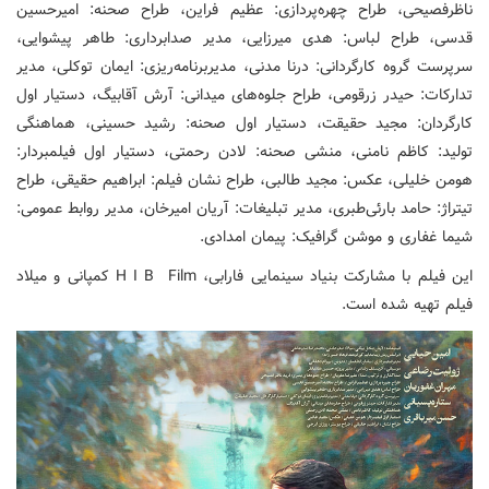
ناظرفصیحی، طراح چهره‌پردازی: عظیم فراین، طراح صحنه: امیرحسین
قدسی، طراح لباس: هدی میرزایی، مدیر صدابرداری: طاهر پیشوایی،
سرپرست گروه کارگردانی: درنا مدنی، مدیربرنامه‌ریزی: ایمان توکلی، مدیر
تدارکات: حیدر زرقومی، طراح جلوه‌های میدانی: آرش آقابیگ، دستیار اول
کارگردان: مجید حقیقت، دستیار اول صحنه: رشید حسینی، هماهنگی
تولید: کاظم نامنی، منشی صحنه: لادن رحمتی، دستیار اول فیلمبردار:
هومن خلیلی، عکس: مجید طالبی، طراح نشان فیلم: ابراهیم حقیقی، طراح
تیتراژ: حامد بارئی‌طبری، مدیر تبلیغات: آریان امیرخان، مدیر روابط عمومی:
شیما غفاری و موشن گرافیک: پیمان امدادی.
این فیلم با مشارکت بنیاد سینمایی فارابی، H I B Film کمپانی و میلاد
فیلم تهیه شده است.