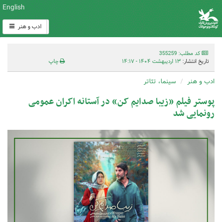
English
ادب و هنر
کد مطلب: 355259
تاریخ انتشار:
۱۳ اردیبهشت ۱۴۰۴ - ۱۴:۱۷
چاپ
ادب و هنر
سینما، تئاتر
پوستر فیلم «زیبا صدایم کن» در آستانه اکران عمومی
رونمایی شد