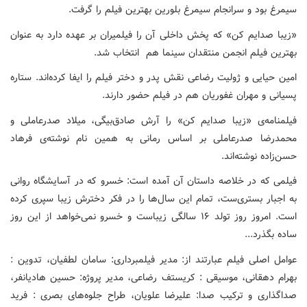
سیمرغ بود و سرانجام سیمرغ بلورین بهترین فیلم را گرفت.
«زیبا صدایم کن» که پخش داخلی آن را فیلمیران بر عهده دارد به عنوان
بهترین فیلم انجمن منتقدان سینما هم انتخاب شد.
امین حیایی و ژولیت رضاعی نقش پدر و دختر فیلم را ایفا کرده‌اند. ستاره
پسیانی و مهران غفوریان هم در فیلم حضور دارند.
فیلمنامه‌ی «زیبا صدایم کن» را آرش صادق‌بیگی، میلاد صدرعاملی و
محمدرضا صدرعاملی بر اساس رمانی به همین نام نوشته‌ی فرهاد
حسن‌زاده نوشته‌اند.
فیلمی که در خلاصه داستان آن آمده است: خسرو که در آسایشگاه روانی
به اجبار بستری‌ست، تمام این سال‌ها را در فکر دخترش زیبا سپری کرده
است. امروز روز تولد ۱۶ سالگی زیباست و خسرو نمی‌خواهد از این روز
ساده بگذرد...
عوامل اصلی فیلم عبارتند از: مدیر فیلمبرداری: سامان لطفیان، تدوین :
بهرام دهقانی، موسیقی : کریستف رضاعی، مدیر پروژه: حسین هادیانفر،
صداگذاری و ترکیب صدا: علیرضا علویان، طراح جلوه‌های بصری : فرید