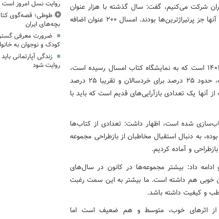
روایت نسل امروز است
ران شرکت می‌کنیم، گفت: سال گذشته با هزار عنوان
طوطی؛ قصه‌گوی کتاب
کتاب در نمایشگاه کتاب تهران حضور داشتیم که بسیاری از آنها جز پرتیراژترین‌ها بودند. امسال ۲۰۰ عنوان اضافه
بچه‌های ایران
ضرورت معرفی گسترد
کودک و نوجوان به خانواد
زندگی آپارتمانی باید
روایت شود
محمددینی با اشاره به این‌که ۷۵ عنوان کتاب تولید سال ۱۴۰۳ است که به نمایشگاه کتاب امسال رسیده است،
بیان کرد: از این عنوان‌ها ۵۰ درصد کتاب‌های نوجوان است، حدود ۲۵ درصد برای خردسالان و تقریبا ۲۵ درصد
و۱۰۰ تجدید چاپی داریم که از آنها یک تعدادی بازآرایی‌های قدیم است که باید با
تاب‌سازی شده است، اظهار داشت: تعدادی از کتاب‌ها
ه بوده، به دنبال استقبال مخاطبان از بازطراحی مجموعه
زطراحی و آماده کردیم.
ادامه داد: بیشتر مجموعه‌ها در کانون در سال‌های
ان خوبی هم داشته است. ما بیشتر به این سمت رغبت
طب و کیفیت داشته باشد.
 از اثرهای خوب، متوسط و هم ضعیف است اما