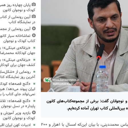
پایان چهارده روز همر
کودک و نوجوان کانون
آیین رونمایی از کتا
در نمایشگاه کتاب
آیین رونمایی از مجم
تماشاخانه سیار کانون
کتاب کودک و نوجوان
«بزغاله‌ی عینکی»؛ با
جهان کودکانه محمدرض
«بزغاله‌ی عینکی»؛ 
کشف جهان برای کودکان
رونمایی از «شکل‌سا
آخرین روز نمایشگاه کتا
«گنج قصه‌ها» کودکان
ایران پیوند می‌دهد/ هیچ
نمی‌تواند جای کتاب را ب
 نوجوانان گفت: برخی از مجموعه‌کتاب‌های کانون
«گنج قصه‌ها»؛ تلاش
پایدار» در نسل نوجوان
بین‌المللی کتاب تهران آماده کرده‌ایم.
بازدید وزیر آموزش و
کودک و نوجوان کانون
به گزارش اداره کل روابط عمومی و امور بین الملل کانون، عباس محمد‍دینی، با بیان این‌که امسال با ۱هزار و ۲۰۰
ادبیات کهن ایران اقیا