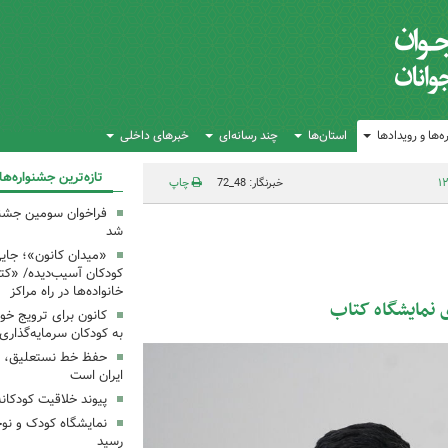
‌ها و رویدادها
استان‌ها
چند رسانه‌ای
خبرهای داخلی
تازه‌ترین جشنواره‌ها
خبرنگار: 48_72
چاپ
فراخوان سومین جشن
شد
«میدان کانون»؛ جایی
کودکان آسیب‌دیده/ «ک
خانواده‌ها در راه مراکز
ی نمایشگاه کتاب
کانون برای ترویج خو
به کودکان سرمایه‌گذاری
حفظ خط نستعلیق، ح
ایران است
پیوند خلاقیت کودکان
نمایشگاه کودک و نوج
رسید