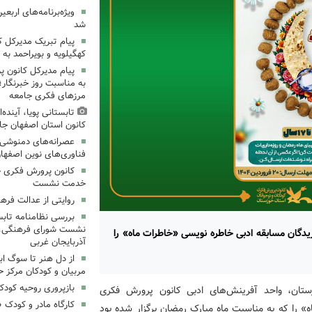
ویژه‌برنامه‌های اربعی
شد
پیام تبریک مدیرکل 
کهگیلویه و بویراحمد به 
پیام مدیرکل کانون 
به مناسبت روز خبرنگار؛
مرزهای فکری جامعه
تابستانی پویا، آینده
کانون استان اصفهان جا
عصرانه‌های دمنوشی د
فناوری‌های نوین اصفها
کانون پرورش فکری خ
خدمت نشست
روایتی از عدالت فره
بررسی نظامنامه تابس
نشست شورای فرهنگی، ه
یدگان مسابقه ادبی خاطره نویسی «خاطرات ماه» را
آذربایجان غربی
از دل هنر تا سوگ اب
مربیان و کودکان مرکز ح
بازپروری روحیه کود
زستان، واحد آفرینش‌های ادبی کانون پرورش فکری
کارگاه مادر و کودک 
» را که به مناسبت ماه مبارک رمضان برگزار شده بود