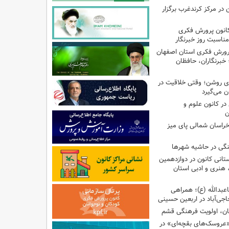
ن در مرکز کرندغرب برگزار
کانون پرورش فکری
مناسبت روز خبرنگار
پرورش فکری استان اصفهان
 خبرنگاران، حافظان
‌ای روشن؛ وقتی خلاقیت در
ن می‌گیرد
ر کانون علوم و
ن
راسان شمالی پای میز
نگی در حاشیه شهرها
تانی کانون در دوازدهمین
نری و ادبی استان
اعبدالله (ع)؛ همراهی
اجی‌آباد در اربعین حسینی
کان، اولویت فرهنگی قشم
«عروسک‌های بقچه‌ای» در