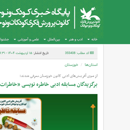
خانه
ادب و هنر
بین‌الملل
علمی و آموزشی
جشنواره
کد مطلب: 355408
تاریخ انتشار:
۱۵ اردیبهشت ۱۴۰۴ - ۱۹:۳۱
استان‌ها
خوزستان
از سوی آفرینش‌های ادبی کانون خوزستان معرفی شدند؛
برگزیدگان مسابقه ادبی خاطره نویسی «خاطرات 