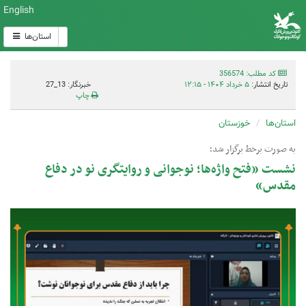
English
استان‌ها
کد مطلب: 356574
تاریخ انتشار:
۵ خرداد ۱۴۰۴ - ۱۲:۱۵
خبرنگار: 13_27
چاپ
استان‌ها
خوزستان
به صورت برخط برگزار شد؛
نشست «فتح واژه‌ها؛ نوجوانی و روایتگری نو در دفاع
مقدس»