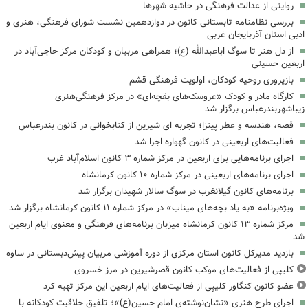
روایتی از عدالت فرهنگی در حاشیه شهرها
بررسی نظامنامه تابستانی کانون در دوازدهمین نشست شورای فرهنگی، هنری و
ادبی استان آذربایجان غربی
از دل هنر تا سوگ اباعبدالله (ع)؛ همراهی مربیان و کودکان مرکز حاجی‌آباد در
اربعین حسینی
بازپروری روحیه کودکان، اولویت فرهنگی قشم
کارگاه مادر و کودک «عروسک‌های بقچه‌ای» در مرکز فرهنگی‌هنری
زیباشهربندرعباس برگزار شد
قصه، هندسه و عطر پیتزا؛ تجربه ای شیرین از کتابخوانی در کانون بندرعباس
فعالیت‌های اربعینی در کانون گهواره اجرا شد
اجرای برنامه‌هایی برای اربعین در مرکز شماره ۳ کانون اسلام‌آباد غرب
اجرای برنامه‌های اربعینی در مرکز شماره ۱۰ کانون کرمانشاه
برنامه‌های کانون گیلانغرب در سوگ سالار شهیدان برگزار شد
ویژه‌برنامه «به یاد بچه‌های میناب» در مرکز شماره ۱۱ کانون کرمانشاه برگزار شد
مرکز شماره ۱۳ کانون کرمانشاه میزبان برنامه‌های فرهنگی و معنوی ایام اربعین
شد
بازدید مدیرکل کانون استان مرکزی از دوره آموزشی مربیان پیش‌دبستانی در ساوه
کلیپی از فعالیت‌های موکب کانون قصرشیرین در مرز خسروی
عضو کانون کنگاور کلیپی از فعالیت‌های ایام اربعین این مرکز تهیه کرد
اجرای طرح هنری «نشان‌نوشته‌ی امام حسین(ع)»؛ تلفیق خلاقیت کودکانه با