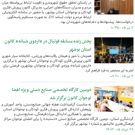
در راستای تحقق حقوق شهروندی و تقویت ارتباط بی‌واسطه میان
مردم و مدیران دستگاه‌های اجرایی، مدیرکل کانون پرورش فکری
کودکان و نوجوانان استان بوشهر، با حضور در سامانه الکترونیکی
ارتباط مردم و دولت (سامد ۱۱۱)، به صورت مستقیم پاسخگوی
درخواست‌ها، پیشنهادها و دغدغه‌های شهروندان بود.
۲ تیر ۰۵ - ۱۰:۳۵
پخش زنده مسابقه فوتبال در «اردوی شبانه» کانون
استان بوشهر
همزمان با شور و هیجان رقابت‌های ورزشی، کتابخانه سیار شهری
کانون پرورش فکری کودکان و نوجوانان استان بوشهر با برگزاری
«اردوی شبانه» ویژه‌ی کودکان و نوجوانان بوشهری، فرصتی برای
تجربه ای منحصر به فرد فراهم کرد.
۲ تیر ۰۵ - ۰۸:۲۰
دومین کارگاه تخصصی صنایع دستی ویژه اعضا
نوجوان کانون برگزار شد
به مناسبت گرامیداشت هفته جهانی صنایع‌دستی، واحد آموزش و
پژوهش اداره‌کل کانون پرورش فکری کودکان و نوجوانان استان
بوشهر با همکاری اداره‌کل میراث‌فرهنگی، صنایع‌دستی و
گردشگری استان، دومین کارگاه تخصصی صنایع دستی «دستبند» را برای اعضای نوجوان مراکز
فرهنگی‌هنری عالیشهر و شماره ۱ بوشهر برگزار کرد.
۲۸ خرداد ۰۵ - ۱۹:۱۳