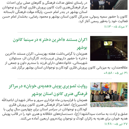
در راستای تحقق عدالت فرهنگی و گام‌های عملی برای احداث
مرکز فرهنگی‌هنری ثابت کانون پرورش فکری کودکان و نوجوانان
استان بوشهر در بندر امام حسن، پایگاه موقت فرهنگی تابستانه
کانون با حضور سمیه رسولی، مدیرکل کانون استان بوشهر و محمود رضایی، بخشدار امام حسن
فعالیت خود را به‌طور رسمی آغاز کرد.
۲ مرداد ۰۵ - ۱۱:۱۳
اکران مستند «آخرین دختر» در سینما کانون
بوشهر
هم‌زمان با گرامی‌داشت هفته بهزیستی، اکران مستند «آخرین
دختر» با حضور داریوش غریب‌زاده، کارگردان اثر، مسئولان
شهرستانی، خانواده‌های دارای فرزند با سندرم داون و جمعی از
علاقه‌مندان، به میزبانی کانون پرورش فکری کودکان و نوجوانان استان بوشهر برگزار شد.
۳۱ تیر ۰۵ - ۰۸:۵۸
روایت تصویری پویش «هدیه‌ی خوبان» در مراکز
فرهنگی هنری کانون استان بوشهر
همزمان با فرارسیدن ماه‌ عزاداری سرور و سالار شهیدان اباعبدالله
الحسین(ع)، اعضا مراکز فرهنگی هنری کانون پرورش فکری
کودکان و نوجوانان در سراسر استان برای چهارمین سال پیاپی با
عشق و ارادت به ساحت سیدالشهدا (ع)، دست‌سازه‌های خلاقانه و هنری خود را در قالب پویش
هدیه خوبان برای هدیه به زائران کودک و نوجوان پیاده‌روی اربعین آماده می‌کنند.
۲۷ تیر ۰۵ - ۱۱:۴۸