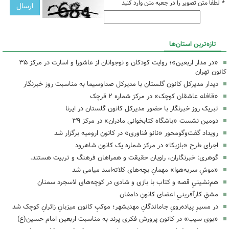
*
لطفا متن تصویر را در جعبه متن وارد کنید
تازه‌ترین استان‌ها
«در مدار اربعین»؛ روایت کودکان و نوجوانان از عاشورا و اسارت در مرکز ۳۵
کانون تهران
دیدار مدیرکل کانون گلستان با مدیرکل صداوسیما به مناسبت روز خبرنگار
«قافله عاشقان کوچک» در مرکز شماره ۲ قرچک
تبریک روز خبرنگار با حضور مدیرکل کانون گلستان در ایرنا
دومین نشست «باشگاه کتابخوانی مادران» در مرکز ۳۹
رویداد گفت‌وگومحور «نانو فناوری» در کانون ارومیه برگزار شد
اجرای طرح «بازیکا» در مرکز شماره یک کانون شاهرود
گوهری: خبرنگاران، راویان حقیقت و همراهان فرهنگ و تربیت هستند.
«موشِ سربه‌هوا» مهمانِ بچه‌های کلاته‌اسد میامی شد
هم‌نشینیِ قصه و کتاب با بازی و شادی در کوچه‌های لاسجرد سمنان
مشقِ کارآفرینیِ اعضای کانونِ دامغان
در مسیرِ پیاده‌رویِ جاماندگانِ مهدیشهر؛ موکبِ کانون میزبانِ زائرانِ کوچک شد
«بوی سیب» در کانون پرورش فکری پرند به مناسبت اربعین امام حسین(ع)