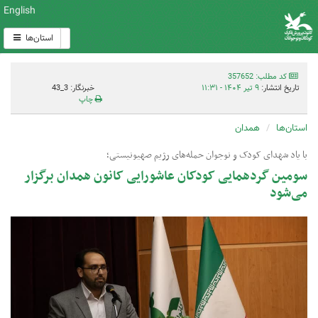
English
استان‌ها
کد مطلب: 357652
تاریخ انتشار:
۹ تیر ۱۴۰۴ - ۱۱:۳۱
خبرنگار: 3_43
چاپ
استان‌ها
همدان
با یاد شهدای کودک و نوجوان حمله‌های رژیم صهیونیستی؛
سومین گردهمایی کودکان عاشورایی کانون همدان برگزار
می‌شود