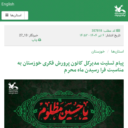
English
استان‌ها
کد مطلب: 357818
تاریخ انتشار:
۶ تیر ۱۴۰۴ - ۱۴:۵۲
خبرنگار: 13_27
چاپ
استان‌ها
خوزستان
پیام تسلیت مدیرکل کانون پرورش فکری خوزستان به
مناسبت فرا رسیدن ماه محرم