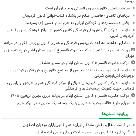
ارومیه
سرمایه اصلی کانون، نیروی انسانی و مربیان آن است
درناهای کاغذی؛ قاصدان صلح در باشگاه کتاب‌خوانی کانون کردیجان
وقتی دست‌سازه‌های کودکان ایرانی به حرم امام حسین(ع) رسیدند
بازدید مدیرکل آفرینش‌های فرهنگی کانون کشور از مراکز فرهنگی‌هنری استان
آذربایجان غربی
امضای تفاهم‌نامه احداث پردیس فرهنگی و هنری کانون پرورش فکری در مراغه
روایت تصویری هفتم از موکب حضرت قاسم ع کانون استان ایلام در پایانه مرزی
مهران
موکب حضرت قاسم ع کانون استان ایلام در مسیر عاشقی
بازدید فرید موسوی، نماینده مجلس از مجتمع کانون پرورش فکری کودکان و
نوجوانان آذربایجان شرقی
بازدید مدیرکل کانون آذربایجان شرقی از مرکز فرهنگی‌-هنری آذرشهر و رایزنی با
فرماندار جهت تقویت زیرساخت‌های فرهنگی
موکب حضرت قاسم ع کانون استان ایلام در پایانه مرزی مهران اربعین ۱۴۰۵
اجرای طرح «قاب یادبود عاشورایی؛ یک جمله، یک تصویر» در مرکز خوی
پربازدید استان‌ها
بر قامتِ سفال، نقشِ ماندگارِ ایران؛ هنرِ کانون‌یاران نوجوان اصفهان
گام‌های بلند فارس در مسیر ساخت رویای علمی آینده ایران