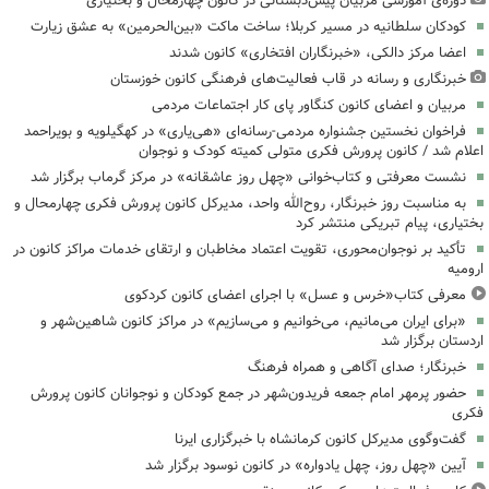
دوره‌ی آموزشی مربیان پیش‌دبستانی در کانون چهارمحال و بختیاری
کودکان سلطانیه در مسیر کربلا؛ ساخت ماکت «بین‌الحرمین» به عشق زیارت
اعضا مرکز دالکی، «خبرنگاران افتخاری» کانون شدند
خبرنگاری و رسانه در قاب فعالیت‌های فرهنگی کانون خوزستان
مربیان و اعضای کانون کنگاور پای کار اجتماعات مردمی
فراخوان نخستین جشنواره مردمی-رسانه‌ای «هی‌یاری» در کهگیلویه و بویراحمد
اعلام شد / کانون پرورش فکری متولی کمیته کودک و نوجوان
نشست معرفتی و کتاب‌خوانی «چهل روز عاشقانه» در مرکز گرماب برگزار شد
به مناسبت روز خبرنگار، روح‌الله واحد، مدیرکل کانون پرورش فکری چهارمحال و
بختیاری، پیام تبریکی منتشر کرد
تأکید بر نوجوان‌محوری، تقویت اعتماد مخاطبان و ارتقای خدمات مراکز کانون در
ارومیه
معرفی کتاب«خرس و عسل» با اجرای اعضای کانون کردکوی
«برای ایران می‌مانیم، می‌خوانیم و می‌سازیم» در مراکز کانون شاهین‌شهر و
اردستان برگزار شد
خبرنگار؛ صدای آگاهی و همراه فرهنگ
حضور پرمهر امام جمعه فریدون‌شهر در جمع کودکان و نوجوانان کانون پرورش
فکری
گفت‌وگوی مدیرکل کانون کرمانشاه با خبرگزاری ایرنا
آیین «چهل روز، چهل یادواره» در کانون نوسود برگزار شد