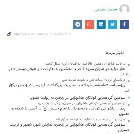
سعید سلیمی
اخبار مرتبط
در قالب فراخوان «همین حالا صدا تو امتحان کن» شکل گرفت:
آغاز تولید دو عنوان سرود فاخر با مضامین «مقاومت» و «وطن‌دوستی» در
زنجان
در راستای ترویج ادبیات کهن و تقویت هویت ملی
ویژه‌برنامه «ماه شعر خرداد» با محوریت بزرگداشت فردوسی در زنجان برگزار
شد
سومین گردهمایی کودکان عاشورایی در زنجان به روایت تصویر
در سومین گردهمایی کودکان عاشورایی در سهرورد و گرماب رقم خورد
پیمان عاشورایی کودکان و نوجوانان با امام حسین (ع) در آیینی با شکوه و
معنوی
هم‌زمان با ایام محرم و با مشارکت خانواده‌ها برگزار شد
سومین گردهمایی کودکان عاشورایی در زنجان؛ نمایش شور، شعور و تربیت
حسینی