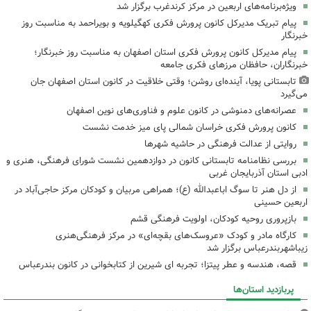
ویژه‌برنامه‌های اربعین در مرکز کرندغرب برگزار شد
پیام تبریک مدیرکل کانون پرورش فکری کهگیلویه و بویراحمد به مناسبت روز
خبرنگار
پیام مدیرکل کانون پرورش فکری استان اصفهان به مناسبت روز خبرنگار؛
خبرنگاران، حافظان مرزهای فکری جامعه
تابستانی پویا، آینده‌ای روشن؛ وقتی خلاقیت در کانون استان اصفهان جان
می‌گیرد
عصرانه‌های دمنوشی در کانون علوم و فناوری‌های نوین اصفهان
کانون پرورش فکری خراسان شمالی پای میز خدمت نشست
روایتی از عدالت فرهنگی در حاشیه شهرها
بررسی نظامنامه تابستانی کانون در دوازدهمین نشست شورای فرهنگی، هنری و
ادبی استان آذربایجان غربی
از دل هنر تا سوگ اباعبدالله (ع)؛ همراهی مربیان و کودکان مرکز حاجی‌آباد در
اربعین حسینی
بازپروری روحیه کودکان، اولویت فرهنگی قشم
کارگاه مادر و کودک «عروسک‌های بقچه‌ای» در مرکز فرهنگی‌هنری
زیباشهربندرعباس برگزار شد
قصه، هندسه و عطر پیتزا؛ تجربه ای شیرین از کتابخوانی در کانون بندرعباس
پربازدید استان‌ها