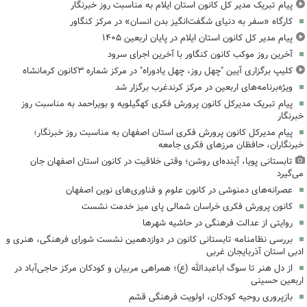
پیام تبریک مدیر کل کانون استان ایلام به مناسبت روز خبرنگار
کارگاه «سفر به دنیای شگفت‌انگیز بدن انسان» در مرکز کنگاور
پیام مدیر کل کانون استان ایلام در پایان اربعین ۱۴۰۵
آخرین روز موکب کانون کنگاور با آخرین اجرای سرود
کلیپ برگزاری آیین "چهل روز، چهل یادوراه" در مرکز شماره ۳کانون کرمانشاه
ویژه‌برنامه‌های اربعین در مرکز کرندغرب برگزار شد
پیام تبریک مدیرکل کانون پرورش فکری کهگیلویه و بویراحمد به مناسبت روز
خبرنگار
پیام مدیرکل کانون پرورش فکری استان اصفهان به مناسبت روز خبرنگار؛
خبرنگاران، حافظان مرزهای فکری جامعه
تابستانی پویا، آینده‌ای روشن؛ وقتی خلاقیت در کانون استان اصفهان جان
می‌گیرد
عصرانه‌های دمنوشی در کانون علوم و فناوری‌های نوین اصفهان
کانون پرورش فکری خراسان شمالی پای میز خدمت نشست
روایتی از عدالت فرهنگی در حاشیه شهرها
بررسی نظامنامه تابستانی کانون در دوازدهمین نشست شورای فرهنگی، هنری و
ادبی استان آذربایجان غربی
از دل هنر تا سوگ اباعبدالله (ع)؛ همراهی مربیان و کودکان مرکز حاجی‌آباد در
اربعین حسینی
بازپروری روحیه کودکان، اولویت فرهنگی قشم