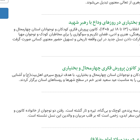
وهری از تعالی معنوی تبدیل می‌شوند.
 بختیاری در روزهای وداع با رهبر شهید
در ایام غم‌انگیز وداع و خاکسپاری رهبر شهید انقلاب (۱۳ تا ۱۸ تیر ۱۴۰۵)، کانون پرورش فکری کودکان و نوجوانان استان چهارمحال و
 فرهنگی، هنری و ادبی، فضای تکریم و سوگواری را برای مخاطبان کودک و نوجوان مهیا
مشارکت دادن نسل جدید در این واقعه تاریخی و تسهیل حضور معنوی کسانی صورت گرفت
ز کانون پرورش فکری چهارمحال و بختیاری
ان و نوجوانان استان چهارمحال و بختیاری، با هدف ترویج سیره‌ی اهل‌بیت(ع) و آشنایی
نوعی را به مناسبت عید سعید غدیر خم در سطح شهرها و روستاهای استان برگزار کردند.
 سه پرنده‌ی کوچک و بی‌گناه، تیره و تار گشته است. رفتن دو نوجوان از خانواده کانون و
 این سفر ابدی، زخمی است که بر قلب مربیان و والدین این نسل نشسته است.
ی در روز میلاد امام رضا(ع)