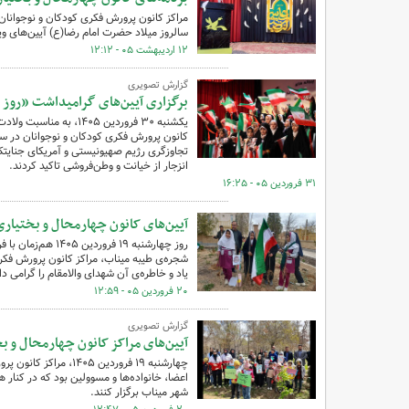
سالروز میلاد حضرت امام رضا(ع) آیین‌های ویژه‌
۱۲ اردیبهشت ۰۵ - ۱۲:۱۲
گزارش تصویری
برگزاری آیین‌های گرامیداشت «روز 
یکشنبه ۳۰ فروردین ۰۵
کانون پرورش فکری کودکان و نوجوانان در سراس
تجاوزگری رژیم صهیونیستی و آمریکای جنایتکا
انزجار از خیانت و وطن‌فروشی تاکید کردند.
۳۱ فروردین ۰۵ - ۱۶:۲۵
آیین‌های کانون‌ چهارمحال و بختیا
روز چهارشنبه ۱۹ 
شجره‌ی طیبه میناب، مراکز کانون پرورش فکری 
یاد و خاطره‌ی آن شهدای والامقام را گرامی‌ دا
۲۰ فروردین ۰۵ - ۱۲:۵۹
گزارش تصویری
آیین‌های مراکز کانون چهارمحال و 
چهارشنبه ۱۹ فروردین 
اعضا، خانواده‌ها و مسوولین بود که در کنار
شهر میناب برگزار کنند.