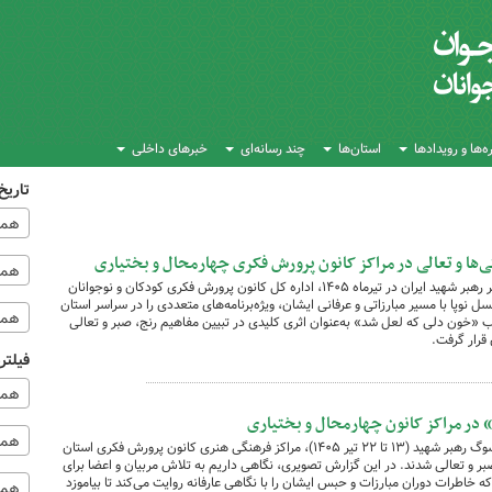
‌ها و رویدادها
استان‌ها
چند رسانه‌ای
خبرهای داخلی
تاریخ
همه
‌ها و تعالی در مراکز کانون پرورش فکری چهارمحال و بختیاری
همه‌
به مناسبت ایام تشییع و خاکسپاری پیکر مطهر رهبر شهید ایران در تیرماه ۱۴۰۵، اداره کل کانون پرورش فکری کودکان و نوجوانان
 نوپا با مسیر مبارزاتی و عرفانی ایشان، ویژه‌برنامه‌های متعددی را در سراسر استان
همه
تاب «خون دلی که لعل شد» به‌عنوان اثری کلیدی در تبیین مفاهیم رنج، صبر و تعالی
 قرار گرفت.
فیلتر
همه
در مراکز کانون چهارمحال و بختیاری
همه 
در ایام غم‌انگیز وداع، تشییع و خاکسپاری و سوگ رهبر شهید (۱۳ تا ۲۲ تیر ۱۴۰۵)، مراکز فرهنگی‌ هنری کانون پرورش فکری استان
صبر و تعالی شدند. در این گزارش تصویری، نگاهی داریم به تلاش مربیان و اعضا برای
اطرات دوران مبارزات و حبس ایشان را با نگاهی عارفانه روایت می‌کند تا بیاموزد
همه