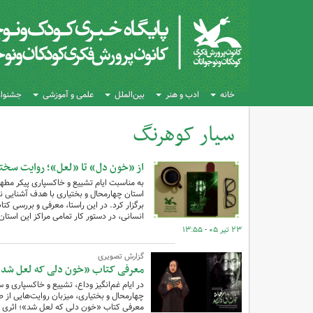
خانه
ادب و هنر
بین‌الملل
علمی و آموزشی
جشنواره
سیار کوهرنگ
کل اخبار:16
از «خون دل» تا «لعل»؛ روایت سختی
استان چهارمحال و بختیاری با هدف آشنایی نسل
برگزار کرد. در این راستا، معرفی و بررسی ک
انسانی، در دستور کار تمامی مراکز این استان
۲۳ تیر ۰۵ - ۱۳:۵۵
گزارش تصویری
معرفی کتاب «خون دلی که لعل شد» 
چهارمحال و بختیاری، میزبان روایت‌هایی از 
معرفی کتاب «خون دلی که لعل شد»؛ اثری که خ