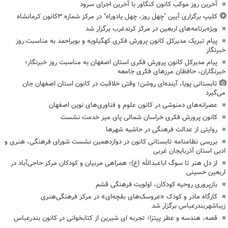
آخرین روز موکب کانون کنگاور با آخرین اجرای سرود
کلیپ برگزاری آیین "چهل روز، چهل یادوراه" در مرکز شماره ۳کانون کرمانشاه
ویژه‌برنامه‌های اربعین در مرکز کرندغرب برگزار شد
پیام تبریک مدیرکل کانون پرورش فکری کهگیلویه و بویراحمد به مناسبت روز
خبرنگار
پیام مدیرکل کانون پرورش فکری استان اصفهان به مناسبت روز خبرنگار؛
خبرنگاران، حافظان مرزهای فکری جامعه
تابستانی پویا، آینده‌ای روشن؛ وقتی خلاقیت در کانون استان اصفهان جان
می‌گیرد
عصرانه‌های دمنوشی در کانون علوم و فناوری‌های نوین اصفهان
کانون پرورش فکری خراسان شمالی پای میز خدمت نشست
روایتی از عدالت فرهنگی در حاشیه شهرها
بررسی نظامنامه تابستانی کانون در دوازدهمین نشست شورای فرهنگی، هنری و
ادبی استان آذربایجان غربی
از دل هنر تا سوگ اباعبدالله (ع)؛ همراهی مربیان و کودکان مرکز حاجی‌آباد در
اربعین حسینی
بازپروری روحیه کودکان، اولویت فرهنگی قشم
کارگاه مادر و کودک «عروسک‌های بقچه‌ای» در مرکز فرهنگی‌هنری
زیباشهربندرعباس برگزار شد
قصه، هندسه و عطر پیتزا؛ تجربه ای شیرین از کتابخوانی در کانون بندرعباس