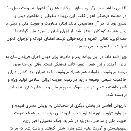
آقاسی با اشاره به برگزاری موفق سوگواره هنری "عاشورا به روایت نسل نو"
در مجتمع فرهنگی اهواز گفت: این رویداد تلفیقی از مفاهیم دینی و
هنری بود که در آن مفاهیمی مانند ایثار، مقاومت و هویت ملی و دینی با
زبان هنر به کودکان منتقل شد. از اجرای قرآن و سرود ملی گرفته تا
قصه‌گویی، نقالی، تعزیه و پرده‌خوانی توسط اعضای کودک و نوجوان کانون
اجرا شد و فضای خاصی به مرکز داد.
وی ادامه داد: در این برنامه پدر و مادرها برای دیدن اجرای فرزندان‌شان به
کانون آمدند و این همان نقطه تأثیر فرهنگی است. وقتی بچه‌ها محور
برنامه می‌شوند، خانواده هم همراه می‌شود. ما به عنوان تنها کشور دارای
حاکمیت شیعی، وظیفه داریم در زمینه هویت ایرانی اسلامی تولید ویژه و
فاخر داشته باشیم. در این سوگواره پرچم ملی و باورهای دینی به زیبایی
برجسته شد.
داریوش آقاسی در بخش دیگری از سخنانش به پویش «سرای امید» و
مهرواره «راویان نور» اشاره کرد و افزود: این برنامه‌ها با هدف تقویت
هویت ملی و مذهبی، به‌ویژه در شرایط جنگ تحمیلی اخیر رژیم
صهیونیستی و آمریکا علیه کشورمان، شکل گرفتند و باعث شد که مراکز