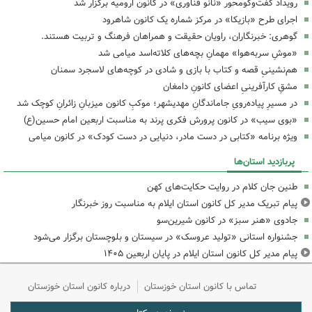
رویداد گفت‌وگومحور «نانو فناوری» در کانون ارومیه برگزار شد
اجرای طرح «بازیکا» در مرکز شماره یک کانون شاهرود
گوهری: خبرنگاران، راویان حقیقت و همراهان فرهنگ و تربیت هستند.
«موشِ سربه‌هوا» مهمانِ بچه‌های کلاته‌اسد میامی شد
هم‌نشینیِ قصه و کتاب با بازی و شادی در کوچه‌های لاسجرد سمنان
مشقِ کارآفرینیِ اعضای کانونِ دامغان
در مسیرِ پیاده‌رویِ جاماندگانِ مهدیشهر؛ موکبِ کانون میزبانِ زائرانِ کوچک شد
«بوی سیب» در کانون پرورش فکری پرند به مناسبت اربعین امام حسین(ع)
ویژه برنامه «کتابی در دست مادر، دنیایی در دست کودک» در کانون میامی
پربازدید استان‌ها
طنین جان کلام در روایت حکایت‌های کهن
پیام تبریک مدیر کل کانون استان ایلام به مناسبت روز خبرنگار
جادوی «هنر سبز» در کانون شیرین‌سو
جشنواره استانی «تولید عروسک» در سیستان و بلوچستان برگزار می‌شود
پیام مدیر کل کانون استان ایلام در پایان اربعین ۱۴۰۵
تماس با کانون استان خوزستان
درباره کانون استان خوزستان