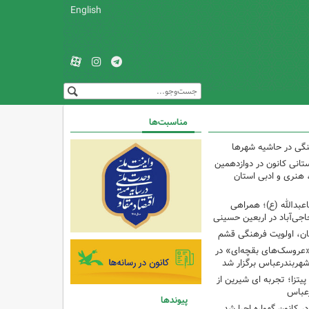
English
مناسبت‌ها
نگی در حاشیه شهرها
تانی کانون در دوازدهمین
نری و ادبی استان
اعبدالله (ع)؛ همراهی
اجی‌آباد در اربعین حسینی
کان، اولویت فرهنگی قشم
«عروسک‌های بقچه‌ای» در
شهربندرعباس برگزار شد
تزا؛ تجربه ای شیرین از
رعباس
پیوندها
ر کانون گهواره اجرا شد