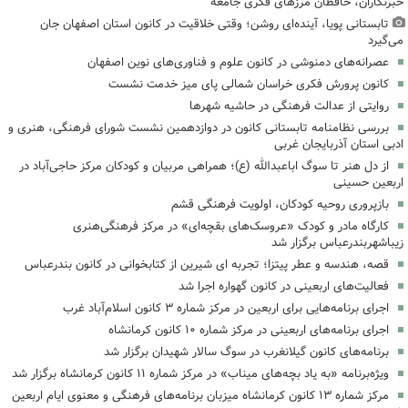
خبرنگاران، حافظان مرزهای فکری جامعه
تابستانی پویا، آینده‌ای روشن؛ وقتی خلاقیت در کانون استان اصفهان جان
می‌گیرد
عصرانه‌های دمنوشی در کانون علوم و فناوری‌های نوین اصفهان
کانون پرورش فکری خراسان شمالی پای میز خدمت نشست
روایتی از عدالت فرهنگی در حاشیه شهرها
بررسی نظامنامه تابستانی کانون در دوازدهمین نشست شورای فرهنگی، هنری و
ادبی استان آذربایجان غربی
از دل هنر تا سوگ اباعبدالله (ع)؛ همراهی مربیان و کودکان مرکز حاجی‌آباد در
اربعین حسینی
بازپروری روحیه کودکان، اولویت فرهنگی قشم
کارگاه مادر و کودک «عروسک‌های بقچه‌ای» در مرکز فرهنگی‌هنری
زیباشهربندرعباس برگزار شد
قصه، هندسه و عطر پیتزا؛ تجربه ای شیرین از کتابخوانی در کانون بندرعباس
فعالیت‌های اربعینی در کانون گهواره اجرا شد
اجرای برنامه‌هایی برای اربعین در مرکز شماره ۳ کانون اسلام‌آباد غرب
اجرای برنامه‌های اربعینی در مرکز شماره ۱۰ کانون کرمانشاه
برنامه‌های کانون گیلانغرب در سوگ سالار شهیدان برگزار شد
ویژه‌برنامه «به یاد بچه‌های میناب» در مرکز شماره ۱۱ کانون کرمانشاه برگزار شد
مرکز شماره ۱۳ کانون کرمانشاه میزبان برنامه‌های فرهنگی و معنوی ایام اربعین