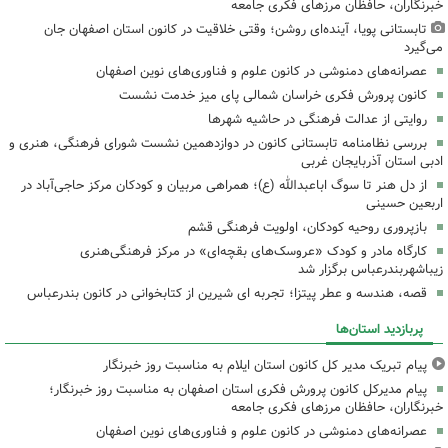
خبرنگاران، حافظان مرزهای فکری جامعه
تابستانی پویا، آینده‌ای روشن؛ وقتی خلاقیت در کانون استان اصفهان جان
می‌گیرد
عصرانه‌های دمنوشی در کانون علوم و فناوری‌های نوین اصفهان
کانون پرورش فکری خراسان شمالی پای میز خدمت نشست
روایتی از عدالت فرهنگی در حاشیه شهرها
بررسی نظامنامه تابستانی کانون در دوازدهمین نشست شورای فرهنگی، هنری و
ادبی استان آذربایجان غربی
از دل هنر تا سوگ اباعبدالله (ع)؛ همراهی مربیان و کودکان مرکز حاجی‌آباد در
اربعین حسینی
بازپروری روحیه کودکان، اولویت فرهنگی قشم
کارگاه مادر و کودک «عروسک‌های بقچه‌ای» در مرکز فرهنگی‌هنری
زیباشهربندرعباس برگزار شد
قصه، هندسه و عطر پیتزا؛ تجربه ای شیرین از کتابخوانی در کانون بندرعباس
پربازدید استان‌ها
پیام تبریک مدیر کل کانون استان ایلام به مناسبت روز خبرنگار
پیام مدیرکل کانون پرورش فکری استان اصفهان به مناسبت روز خبرنگار؛
خبرنگاران، حافظان مرزهای فکری جامعه
عصرانه‌های دمنوشی در کانون علوم و فناوری‌های نوین اصفهان