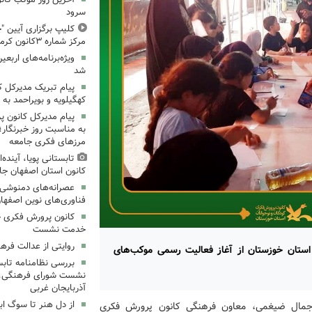
سرود
کلیپ برگزاری آیین "چ
مرکز شماره ۳کانون کرمانشاه
ویژه‌برنامه‌های اربعی
شد
پیام تبریک مدیرکل 
کهگیلویه و بویراحمد به 
پیام مدیرکل کانون 
به مناسبت روز خبرنگار؛
مرزهای فکری جامعه
تابستانی پویا، آینده
کانون استان اصفهان جا
عصرانه‌های دمنوشی د
فناوری‌های نوین اصفها
کانون پرورش فکری خ
خدمت نشست
روایتی از عدالت فره
استان خوزستان از آغاز فعالیت رسمی موکب‌های
بررسی نظامنامه تابس
نشست شورای فرهنگی، ه
آذربایجان غربی
از دل هنر تا سوگ اب
جمال ضیغمی، معاون فرهنگی کانون پرورش فکری