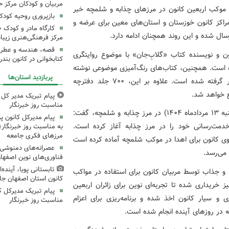
مربیان و کودکان مرکز ح
ه موکب اربعین کانون در مرزهای چذابه و شلمچه خبر
بازپروری روحیه کود
تاکنون حدود ۲۰۰۰ دست‌سازه از مراکز کانون خوزستان و استان‌های معین برای عرضه و
کارگاه مادر و کودک 
سال شده و این روند همچنان ادامه دارد.
مرکز فرهنگی‌هنری زیبا
قصه، هندسه و عطر پی
ن و نویسنده کتاب «گلاب‌ِجان» با موضوع روایتگری
کتابخوانی در کانون بند
هدا کرده است. همچنین، کتاب‌های رنگ‌آمیزی موضوعی نوشته
پربازدید استان‌ها
کلر ژوبرت با محتوای فلسفی برای هدیه به زائران در نظر گرفته شده است. علاوه بر این، ۷۰۰ جلد دفترچه
ع خواهد شد.
پیام تبریک مدیر کل ک
مناسبت روز خبرنگار
وی با اشاره به آغاز فعالیت غرفه‌های کانون از امشب (دوشنبه ۱۳ مردادماه ۱۴۰۴) در مرز چذابه و شلمچه، گفت:
پیام مدیرکل کانون 
خدمت‌رسانی خود را در مرز چذابه آغاز کرده است.
به مناسبت روز خبرنگار؛
مرزهای فکری جامعه
گوی کانون برای اهدا در موکب شلمچه آماده کرده است
عصرانه‌های دمنوشی د
فناوری‌های نوین اصفها
تابستانی پویا، آینده
و جذاب توسط مربیان کانون برای استفاده در مواکب
کانون استان اصفهان جا
اد و افزود: یک دستگاه عینک واقعیت مجازی (VR) نیز خریداری شده تا تجربه‌ای نوین برای زائران اربعین
پیام تبریک مدیرکل ک
و سیار کانون اخذ شده و برنامه‌ریزی برای اعزام
مناسبت روز خبرنگار
ه در روزهای آینده انجام شده است.