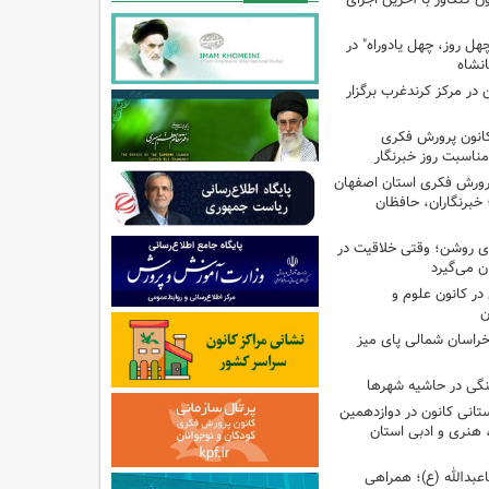
هل روز، چهل یادوراه" در
ن در مرکز کرندغرب برگزار
کانون پرورش فکری
مناسبت روز خبرنگار
پرورش فکری استان اصفهان
 خبرنگاران، حافظان
‌ای روشن؛ وقتی خلاقیت در
ن می‌گیرد
ر کانون علوم و
ن
راسان شمالی پای میز
نگی در حاشیه شهرها
تانی کانون در دوازدهمین
نری و ادبی استان
اعبدالله (ع)؛ همراهی