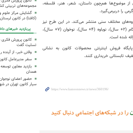
کانون پرورش فکری یک
 از موضوع‌ها هم‌چون داستان، شعر، هنر، فلسفه،
مجموعه‌های تربیتی کش
می را دربرمی‌گیرد.
گشایش مرکز علوم و ف
(کافنا) در کانون لرستان
گروه‌های مختلف سنی منتشر می‌کند. در این طرح نیز
پربازدید خبرهای داخ
کتاب‌ها براساس رده‌بندی برای گروه‌های نوزاد (+صفر)، نوگام (۲+ سال)، نوباوه (۴+ سال)، نوخوان (۷+ سال)،
کانون پرورش فکری 
تسلیت گفت
 پایگاه فروش اینترنتی محصولات کانون به نشانی
وقتی خبر، از آینده ر
فیف تابستانی خریداری کنند.
سفر مدیرعامل کانون 
بازدید معاون توسعه 
همدان
حضور اعضای نوجوان د
سیار کانون تهران در شه