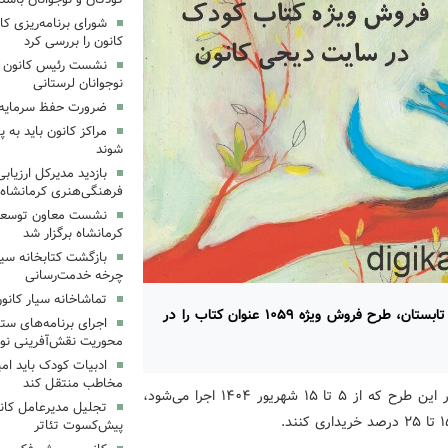
شورای برنامه‌ریزی کان
کانون را بررسی کرد
نشست رئیس کانون علو
نوجوانان لرستانی
ضرورت حفظ سرمایه‌
مراکز کانون باید به پ
شوند
بازدید مدیرکل ارزیابی
فرهنگی‌هنری کرمانشاه
نشست معاون توسعه ک
کرمانشاه برگزار شد
بازگشت کتابخانه سیا
چرخه خدمت‌رسانی
تماشاخانه سیار کانو
کانون پرورش فکری کودکان و نوجوانان هم‌زمان با فصل تابستان، طرح فروش ویژه ۱۰۵۹ عنوان کتاب را در
اجرای برنامه‌های ستا
محوریت نقش‌آفرینی نوج
ادبیات کودک باید ام
مخاطب منتقل کند
به گزارش اداره کل روابط عمومی و امور بین‌الملل کانون، در این طرح که از ۵ تا ۱۵ شهریور ۱۴۰۴ اجرا می‌شود،
تجلیل مدیرعامل کانو
پیش‌کسوت تئاتر