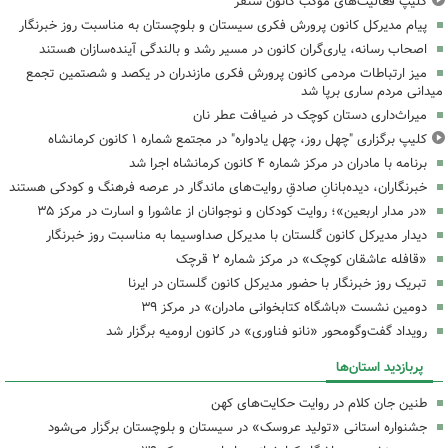
کلیپ فعالیت‌های موکب کانون سنقر
پیام مدیرکل کانون پرورش فکری سیستان و بلوچستان به مناسبت روز خبرنگار
اصحاب رسانه، یاری‌گران کانون در مسیر رشد و بالندگی آینده‌سازان هستند
میز ارتباطات مردمی کانون پرورش فکری مازندران در یکصد و شصتمین تجمع
میدانی مردم ساری برپا شد
میراث‌داری دستان کوچک در ضیافت عطر نان
کلیپ برگزاری "چهل روز، چهل یادواره" در مجتمع شماره ۱ کانون کرمانشاه
برنامه با مادران در مرکز شماره ۴ کانون کرمانشاه اجرا شد
خبرنگاران، دیده‌بانانِ صادقِ روایت‌های ماندگار در عرصه فرهنگ و کودکی هستند
«در مدار اربعین»؛ روایت کودکان و نوجوانان از عاشورا و اسارت در مرکز ۳۵
دیدار مدیرکل کانون گلستان با مدیرکل صداوسیما به مناسبت روز خبرنگار
«قافله عاشقان کوچک» در مرکز شماره ۲ قرچک
تبریک روز خبرنگار با حضور مدیرکل کانون گلستان در ایرنا
دومین نشست «باشگاه کتابخوانی مادران» در مرکز ۳۹
رویداد گفت‌وگومحور «نانو فناوری» در کانون ارومیه برگزار شد
پربازدید استان‌ها
طنین جان کلام در روایت حکایت‌های کهن
جشنواره استانی «تولید عروسک» در سیستان و بلوچستان برگزار می‌شود