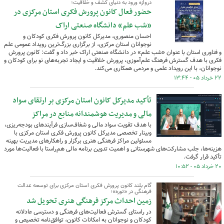
دروازه ورود به دنیای کشف و خلاقیت؛
حضور فعال کانون پرورش فکری استان مرکزی در
«شب علم» دانشگاه صنعتی اراک
احسان منصوری، مدیرکل کانون پرورش فکری کودکان و
نوجوانان استان مرکزی، از برگزاری بزرگ‌ترین رویداد عمومی علم
و فناوری استان با عنوان «شب علم» در دانشگاه صنعتی اراک خبر داد و گفت: کانون پرورش
فکری با هدف گسترش فرهنگ علم‌آموزی، پرورش خلاقیت و ایجاد تجربه‌های نو برای کودکان و
نوجوانان، با این رویداد علمی و مردمی همکاری می‌کند.
۲۲ خرداد ۰۵ - ۱۳:۴۴
تأکید مدیرکل کانون استان مرکزی بر ارتقای سواد
مالی و مدیریت هوشمندانه منابع در مراکز
با هدف تقویت سواد مالی و شفاف‌سازی فرآیندهای بودجه‌ریزی،
وبینار تخصصی مدیرکل کانون پرورش فکری استان مرکزی با
مسئولین مراکز فرهنگی هنری برگزار و راهکارهای مدیریت بهینه
هزینه‌ها، جلب مشارکت‌های شهرستانی و اهمیت تدوین برنامه مالی هم‌راستا با فعالیت‌ها مورد
تأکید قرار گرفت.
۲۰ خرداد ۰۵ - ۱۰:۵۲
گام بلند کانون پرورش فکری استان مرکزی برای توسعه عدالت
فرهنگی در «توره»؛
زمین احداث مرکز فرهنگی هنری تحویل شد
در راستای گسترش فعالیت‌های فرهنگی و دسترسی عادلانه
کودکان و نوجوانان به امکانات کانون، توافق‌نامه تخصیص و