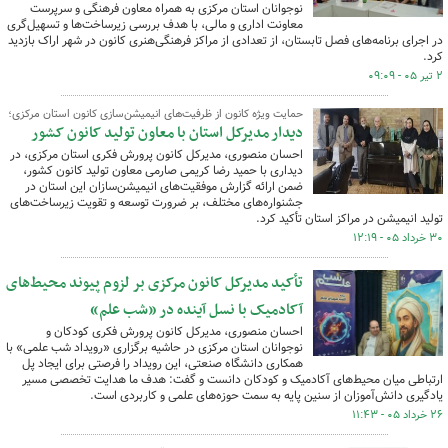
نوجوانان استان مرکزی به همراه معاون فرهنگی و سرپرست
معاونت اداری و مالی، با هدف بررسی زیرساخت‌ها و تسهیل‌گری
در اجرای برنامه‌های فصل تابستان، از تعدادی از مراکز فرهنگی‌هنری کانون در شهر اراک بازدید
کرد.
۲ تیر ۰۵ - ۰۹:۰۹
حمایت ویژه کانون از ظرفیت‌های انیمیشن‌سازی کانون استان مرکزی؛
دیدار مدیرکل استان با معاون تولید کانون کشور
احسان منصوری، مدیرکل کانون پرورش فکری استان مرکزی، در
دیداری با حمید رضا کریمی صارمی معاون تولید کانون کشور،
ضمن ارائه گزارش موفقیت‌های انیمیشن‌سازان این استان در
جشنواره‌های مختلف، بر ضرورت توسعه و تقویت زیرساخت‌های
تولید انیمیشن در مراکز استان تأکید کرد.
۳۰ خرداد ۰۵ - ۱۲:۱۹
تأکید مدیرکل کانون مرکزی بر لزوم پیوند محیط‌های
آکادمیک با نسل آینده در «شب علم»
احسان منصوری، مدیرکل کانون پرورش فکری کودکان و
نوجوانان استان مرکزی در حاشیه برگزاری «رویداد شب علمی» با
همکاری دانشگاه صنعتی، این رویداد را فرصتی برای ایجاد پل
ارتباطی میان محیط‌های آکادمیک و کودکان دانست و گفت: هدف ما هدایت تخصصی مسیر
یادگیری دانش‌آموزان از سنین پایه به سمت حوزه‌های علمی و کاربردی است.
۲۶ خرداد ۰۵ - ۱۱:۴۳