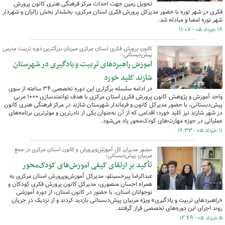
تحویل زمین جهت احداث مرکز فرهنگی هنری کانون پرورش
فکری در شهر توره با حضور مدیرکل پرورش فکری استان مرکزی، بخشدار بخش زالیان و شهردار
شهر توره امضا و مبادله شد.
۱۸ خرداد ۰۵ - ۱۱:۰۷
کانون پرورش فکری استان مرکزی میزبان بزرگترین دوره تربیت مدرس
پیش‌دبستانی؛
آموزش راهبردهای تربیت و یادگیری در شهرستان
شازند کلید خورد
در ادامه سلسله برگزاری این دوره تخصصی ۳۴ ساعته از سوی
واحد آموزش و پژوهش کانون پرورش فکری استان مرکزی با هدف توانمندسازی ۱۰۰۰ مربی
پیش‌دبستانی، با حضور مدیرکل کانون و فرماندار شهرستان شازند در مرکز فرهنگی هنری کانون
در شهر شازند نیز کلید خورد؛ اقدامی که از آن به‌عنوان یکی از نادرترین و موثرترین برنامه‌های
عملیاتی در حوزه مهارت‌های کودک‌محور یاد می‌شود.
۱۱ خرداد ۰۵ - ۱۶:۳۳
حضور مدیران کل آموزش‌وپرورش و کانون استان مرکزی در جمع
مربیان پیش‌دبستانی؛
تأکید بر ارتقای کیفی آموزش‌های کودک‌محور
عبدالرضا پیرحسینلو، مدیرکل آموزش‌وپرورش استان مرکزی به
همراه احسان منصوری، مدیرکل کانون پرورش فکری کودکان و
نوجوانان استان، با حضور در کانون استان، از دوره آموزشی
«راهبردهای تربیت و یادگیری» ویژه مربیان پیش‌دبستانی بازدید کردند و از نزدیک در جریان
روند اجرای این دوره‌های تخصصی قرار گرفتند.
۵ خرداد ۰۵ - ۱۲:۴۹