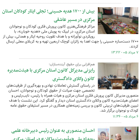
بیش از ۱۷۰۰ هدیه حسینی؛ تجلی ایثار کودکان استان
مرکزی در مسیر عاشقی
مراکز فرهنگی‌هنری کانون پرورش فکری کودکان و نوجوانان
استان مرکزی، در لبیک به پویش ملی «هدیه خوبان»، با
رویکردی نوآورانه و با هدف تقویت روحیه ایثار و همدلی، بیش از
۱۷۰۰ دست‌سازه حسینی را جهت اهدا به زائران کوچک اربعین تهیه و به کربلای معلی ارسال
کردند.
۷ مرداد ۰۵ - ۱۳:۲۲
هم‌افزایی برای حقوقِ آینده‌سازان؛
رایزنی مدیرکل کانون استان مرکزی با هیئت‌مدیره
کانون وکلای دادگستری
در راستای گسترشِ تعاملاتِ نهادی و بهره‌گیری از ظرفیت‌های
تخصصی جهت صیانت از حقوق کودکان و نوجوانان، احسان
منصوری مدیرکل کانون پرورش فکری استان مرکزی و هیات همراه با رئیس، نایب‌رئیس و
اعضای هیئت‌مدیره کانون وکلای دادگستری استان دیدار و گفتگو کرد. این نشست با هدف
تبیین ظرفیت‌های تربیتی کانون و بررسی زمینه‌های همکاری در مسیر استیفای حقوق عامه
کودک و نوجوان برگزار شد.
۶ مرداد ۰۵ - ۱۱:۳۶
احسان منصوری به عنوان رئیس دبیرخانه علمی
رویداد ملی «مأموریت ماکان» در استان مرکزی