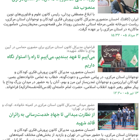
منصوب شد
با ابلاغ مصطفی پردلی، رئیس کانون علوم و فناوری‌های نوین
ایران (کافنا)، احسان منصوری مدیرکل کانون پرورش فکری کودکان و نوجوانان استان مرکزی،
ریاست دبیرخانه علمی مرحله استانی نخستین رویداد ملی قصه‌نویسی محیط‌زیستی «مأموریت
ماکان» در استان مرکزی را بر عهده گرفت.
۳ مرداد ۰۵ - ۱۵:۳۲
فراخوانِ مدیرکل کانون استان مرکزی برای حضوری حماسی در آیین
وداع با «قائد شهید»:
می‌آییم تا عهد ببندیم، می‌آییم تا راه را استوار نگاه
داریم
احسان منصوری، مدیرکل کانون پرورش فکری کودکان و
نوجوانان استان مرکزی، در پیامی حماسی و دعوت‌گونه، خطاب به تمامی خانواده‌های بصیر،
کودکانِ ایران‌زمین و نوجوانانِ تمدن‌سازِ این مرز و بوم، آنان را به حضور در میدانِ بزرگ وداع با
پیکر مطهر رهبر شهید انقلاب اسلامی، حضرت امام خامنه‌ای (قدس‌الله‌نفسه‌الزکیه) فراخواند.
۱۳ تیر ۰۵ - ۱۲:۲۰
حضور میدانی مدیرکل کانون استان مرکزی در کمیته خانواده، کودک و
نوجوان در تهران؛
از نظارت میدانی تا جهادِ خدمت‌رسانی به زائران
قائد شهید
احسان منصوری، مدیرکل کانون پرورش فکری کودکان و
نوجوانان استان مرکزی، با حضور میدانی در تهران و بازدید از بخش‌های مختلف کمیته‌های
شش‌گانه آیین وداع با «قائد شهید»، ضمن نظارت مستقیم بر روند خدمت‌رسانی کارکنان کانون