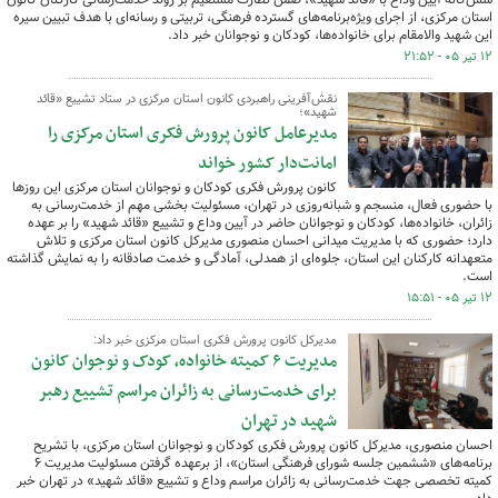
استان مرکزی، از اجرای ویژه‌برنامه‌های گسترده فرهنگی، تربیتی و رسانه‌ای با هدف تبیین سیره
این شهید والامقام برای خانواده‌ها، کودکان و نوجوانان خبر داد.
۱۲ تیر ۰۵ - ۲۱:۵۲
نقش‌آفرینی راهبردی کانون استان مرکزی در ستاد تشییع «قائد
شهید»؛
مدیرعامل کانون پرورش فکری استان مرکزی را
امانت‌دار کشور خواند
کانون پرورش فکری کودکان و نوجوانان استان مرکزی این روزها
با حضوری فعال، منسجم و شبانه‌روزی در تهران، مسئولیت بخشی مهم از خدمت‌رسانی به
زائران، خانواده‌ها، کودکان و نوجوانان حاضر در آیین وداع و تشییع «قائد شهید» را بر عهده
دارد؛ حضوری که با مدیریت میدانی احسان منصوری مدیرکل کانون استان مرکزی و تلاش
متعهدانه کارکنان این استان، جلوه‌ای از همدلی، آمادگی و خدمت صادقانه را به نمایش گذاشته
است.
۱۲ تیر ۰۵ - ۱۵:۵۱
مدیرکل کانون پرورش فکری استان مرکزی خبر داد:
مدیریت ۶ کمیته خانواده، کودک و نوجوان کانون
برای خدمت‌رسانی به زائران مراسم تشییع رهبر
شهید در تهران
احسان منصوری، مدیرکل کانون پرورش فکری کودکان و نوجوانان استان مرکزی، با تشریح
برنامه‌های «ششمین جلسه شورای فرهنگی استان»، از برعهده گرفتن مسئولیت مدیریت ۶
کمیته تخصصی جهت خدمت‌رسانی به زائران مراسم وداع و تشییع «قائد شهید» در تهران خبر