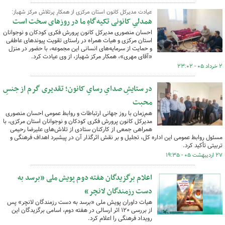
عیادت مدیرکل کانون استان مرکزی از همکارِ پرتلاش مرکز شهباز:
همدلیِ کانونی تکیه‌گاهِ ما در روزهای سخت است
احسان منصوری مدیرکل کانون پرورش فکری کودکان و نوجوانان
استان مرکزی و هیات همراه در راستای تقویت پیوندهای عاطفی
و حمایت از سرمایه‌های انسانی این مجموعه، با حضور در منزل
«آقای مهری»، همکار مرکز شهباز، از وی عیادت کرد.
۲ خرداد ۰۵ - ۲۳:۰۲
در ستایشِ صدایِ رسایِ کانون؛ تقدیری گرم از جنسِ
محبت
هم‌زمان با روز جهانی ارتباطات و روابط عمومی احسان منصوری
مدیرکل کانون پرورش فکری کودکان و نوجوانان استان مرکزی، با
همراهی جمعی از کارکنان ستادی از تلاش‌های علیرضا رحیمی
مسئول روابط عمومی این اداره کل، تجلیل و بر نقش اثرگذار آن در پیشبرد اهداف فرهنگی و
تربیتی تأکید کرد.
۲۷ اردیبهشت ۰۵ - ۱۹:۳۵
اعلام برگزیدگان هفته دوم پویش ملی «برسد به
دست رزمندگان لانچر»
هیات داوران پویش ملی «برسد به دست رزمندگان لانچر» پس
از بررسی ۱۲۰ اثر ارسالی در هفته دوم، اسامی برگزیدگان این
رویداد فرهنگی را اعلام کرد.