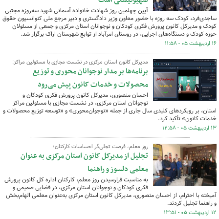
صهیونیستی است
آیین چهلمین روز شهادت خانواده آسمانی شهید سه‌روزه مجتبی
ساجدی‌فرد، کودک سه روزه با حضور معاون وزیر دادگستری و دبیر مرجع ملی کنوانسیون حقوق
کودک و مدیرکل کانون پرورش فکری کودکان و نوجوانان استان مرکزی و جمعی از مسئولان
حوزه کودک و دستگاه‌های اجرایی، در روستای امرآباد از توابع شهرستان اراک برگزار شد.
۱۶ اردیبهشت ۰۵ - ۱۱:۵۸
مدیرکل کانون استان مرکزی در نشست مجازی با مسئولین مراکز:
برنامه‌ها بر مدار نوجوانان محوری و توزیع
محصولات و خدمات کانون پیش می‌رود
احسان منصوری، مدیرکل کانون پرورش فکری کودکان و
نوجوانان استان مرکزی، در نشست مجازی با مسئولین مراکز
استان، بر رویکردهای کلیدی سال جاری از جمله «نوجوان‌محوری» و «توسعه توزیع محصولات و
خدمات کانون» تأکید کرد.
۱۳ اردیبهشت ۰۵ - ۱۲:۵۸
روز معلم، فرصت تجلی‌گر احساسات کارکنان؛
تجلیل از مدیرکل کانون استان مرکزی به عنوان
معلمی دلسوز و راهنما
به مناسبت فرارسیدن روز معلم، کارکنان اداره کل کانون پرورش
فکری کودکان و نوجوانان استان مرکزی، در فضایی صمیمی و
آمیخته با احترام، از احسان منصوری، مدیرکل کانون استان مرکزی به‌عنوان معلمی الهام‌بخش
و راهنما تجلیل کردند.
۱۲ اردیبهشت ۰۵ - ۱۳:۵۱