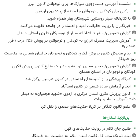
نشست آموزشی جست‌وجوی سیارک‌ها برای نوجوانان کانون البرز
موکبی برای کودکان و نوجوانان جا مانده از پیاده روی اربعین
با کتابخانه سیار روستایی شهرستان بهار همراه شوید
خبرنگاران با روایت حقیقت، امید و اعتماد را در جامعه تقویت می‌کنند
گزارش تصویری/ سفر تماشاخانه سیار از تویسرکان تا رزن استان همدان
آموزش مدیریت مصرف انرژی به کودکان و نوجوانان در پویش «۲۵ درجه؛ قرار
همدلی»
پیام مدیرکل کانون پرورش فکری کودکان و نوجوانان خراسان شمالی به مناسبت
روز خبرنگار
گزارش تصویری/ حضور معاون توسعه و مدیریت منابع کانون پرورش فکری
کودکان و نوجوانان در استان همدان
کارگاه پیشگیری از آسیب‌های اجتماعی در کانون هرسین برگزار شد
انجام آزمایش ساده شیمی در کانون اسدآباد
کانون پرورش فکری استان مرکزی با اردوی «شهید عجمیان» به دیدار
دانش‌آموزان جلماجرد رفت
عضو کانون کنگاور در کربلا حکایت‌های سعدی را نقل کرد
پربازدید استان‌ها
طنین جان کلام در روایت حکایت‌های کهن
پیام تبریک مدیر کل کانون استان ایلام به مناسبت روز خبرنگار