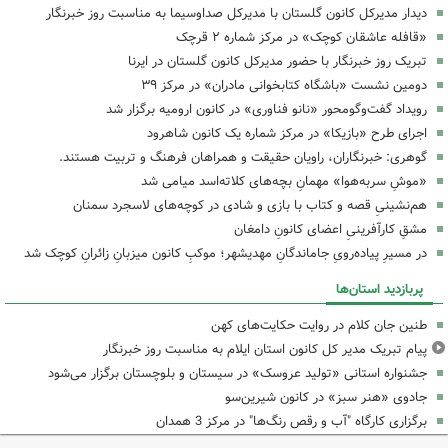
دیدار مدیرکل کانون گلستان با مدیرکل صداوسیما به مناسبت روز خبرنگار
«قافله عاشقان کوچک» در مرکز شماره ۲ قرچک
تبریک روز خبرنگار با حضور مدیرکل کانون گلستان در ایرنا
دومین نشست «باشگاه کتابخوانی مادران» در مرکز ۳۹
رویداد گفت‌وگومحور «نانو فناوری» در کانون ارومیه برگزار شد
اجرای طرح «بازیکا» در مرکز شماره یک کانون شاهرود
گوهری: خبرنگاران، راویان حقیقت و همراهان فرهنگ و تربیت هستند.
«موشِ سربه‌هوا» مهمانِ بچه‌های کلاته‌اسد میامی شد
هم‌نشینیِ قصه و کتاب با بازی و شادی در کوچه‌های لاسجرد سمنان
مشقِ کارآفرینیِ اعضای کانونِ دامغان
در مسیرِ پیاده‌رویِ جاماندگانِ مهدیشهر؛ موکبِ کانون میزبانِ زائرانِ کوچک شد
پربازدید استان‌ها
طنین جان کلام در روایت حکایت‌های کهن
پیام تبریک مدیر کل کانون استان ایلام به مناسبت روز خبرنگار
جشنواره استانی «تولید عروسک» در سیستان و بلوچستان برگزار می‌شود
جادوی «هنر سبز» در کانون شیرین‌سو
برگزاری کارگاه "آب و رقص رنگ‌ها" در مرکز 3 همدان