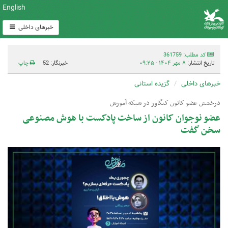
English
خبرهای داخلی
کد مطلب: 361759
تاریخ انتشار:
۸ مهر ۱۴۰۴ - ۰۹:۲۵
خبرنگار: 52
چاپ
خبرهای داخلی
گزیده استانی
درخشش عضو کانون کنگاور در شبکه آموزش
عضو نوجوان کانون از ساخت پادکست با هوش مصنوعی
سخن گفت