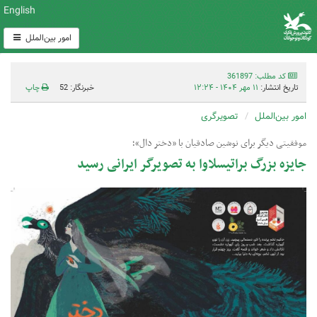
English
امور بین‌الملل
کد مطلب: 361897
تاریخ انتشار:
۱۱ مهر ۱۴۰۴ - ۱۲:۲۴
خبرنگار: 52
چاپ
امور بین‌الملل
تصویرگری
موفقیتی دیگر برای نوشین صادقیان با «دختر دال»؛
جایزه بزرگ براتیسلاوا به تصویرگر ایرانی رسید