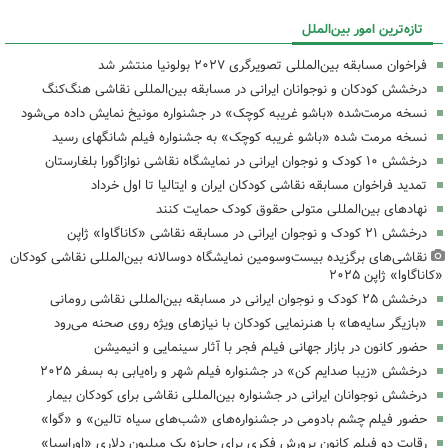
تازه‌ترین امور بین‌الملل
فراخوان مسابقه بین‌المللی تصویرگری ۲۰۲۷ بولونیا منتشر شد
درخشش کودکان و نوجوانان ایرانی در مسابقه بین‌المللی نقاشی هنگ‌کنگ
نسخه مرمت‌شده «باشو غریبه کوچک» در جشنواره مونیخ نمایش داده می‌شود
نسخه مرمت شده «باشو غریبه کوچک» به جشنواره فیلم شانگهای رسید
درخشش ۱۰ کودک و نوجوان ایرانی در نمایشگاه نقاشی نوازاگورا بلغارستان
تمدید فراخوان مسابقه نقاشی کودکان ایران و ایتالیا تا اول خرداد
نهادهای بین‌المللی متولی حقوق کودک‌ حمایت کنند
درخشش ۲۱ کودک و نوجوان ایرانی در مسابقه نقاشی «کاناگاوا» ژاپن
نقاشی‌های برگزیده بیست‌وسومین نمایشگاه دوسالانه بین‌المللی نقاشی کودکان
«کاناگاوا» ژاپن ۲۰۲۵
درخشش ۲۵ کودک و نوجوان ایرانی در مسابقه بین‌المللی نقاشی رومانی
«بازیگر سایه‌ها» با هنرنمایی کودکان با نیازهای ویژه روی صحنه می‌رود
حضور کانون در بازار جهانی فیلم فجر با آثار سینمایی و انیمیشن
درخشش «زیبا صدایم کن» در جشنواره فیلم شهر و راه‌یابی به بسفر ۲۰۲۵
درخشش نوجوانان ایرانی در جشنواره بین‌المللی نقاشی برای کودکان بیمار
حضور فیلم چشم بادومی در جشنواره‌های «شب‌های سیاه تالین» و «گوا»
رقابت دو فیلم کانون پرورش فکری برای جایزه یک میلیون دلاری «اوراسیا»