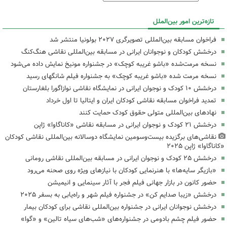
تازه‌ترین امور بین‌الملل
فراخوان مسابقه بین‌المللی تصویرگری ۲۰۲۷ بولونیا منتشر شد
درخشش کودکان و نوجوانان ایرانی در مسابقه بین‌المللی نقاشی هنگ‌کنگ
نسخه مرمت‌شده «باشو غریبه کوچک» در جشنواره مونیخ نمایش داده می‌شود
نسخه مرمت شده «باشو غریبه کوچک» به جشنواره فیلم شانگهای رسید
درخشش ۱۰ کودک و نوجوان ایرانی در نمایشگاه نقاشی نوازاگورا بلغارستان
تمدید فراخوان مسابقه نقاشی کودکان ایران و ایتالیا تا اول خرداد
نهادهای بین‌المللی متولی حقوق کودک‌ حمایت کنند
درخشش ۲۱ کودک و نوجوان ایرانی در مسابقه نقاشی «کاناگاوا» ژاپن
نقاشی‌های برگزیده بیست‌وسومین نمایشگاه دوسالانه بین‌المللی نقاشی کودکان
«کاناگاوا» ژاپن ۲۰۲۵
درخشش ۲۵ کودک و نوجوان ایرانی در مسابقه بین‌المللی نقاشی رومانی
«بازیگر سایه‌ها» با هنرنمایی کودکان با نیازهای ویژه روی صحنه می‌رود
حضور کانون در بازار جهانی فیلم فجر با آثار سینمایی و انیمیشن
درخشش «زیبا صدایم کن» در جشنواره فیلم شهر و راه‌یابی به بسفر ۲۰۲۵
درخشش نوجوانان ایرانی در جشنواره بین‌المللی نقاشی برای کودکان بیمار
حضور فیلم چشم بادومی در جشنواره‌های «شب‌های سیاه تالین» و «گوا»