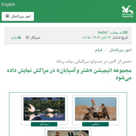
English
امور بین‌الملل
کد مطلب: 364067
تاریخ انتشار:
۱۴ آبان ۱۴۰۴ - ۰۷:۱۵
خبرنگار: 52
چاپ
امور بین‌الملل
فیلم
حضور اثر کانون در جشنواره بین‌المللی مولف رباط؛
مجموعه انیمیشن «شتر و آسیابان» در مراکش نمایش داده
می‌شود