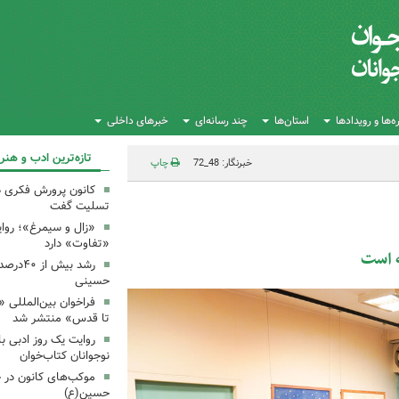
‌ها و رویدادها
استان‌ها
چند رسانه‌ای
خبرهای داخلی
تازه‌ترین ادب و هنر
خبرنگار: 48_72
چاپ
کانون پرورش فکری 
تسلیت گفت
«زال و سیمرغ»؛ روای
«تفاوت» دارد
ه است
رشد بیش
حسینی
فراخوان بین‌المللی «
تا قدس» منتشر شد
روایت یک روز ادبی ب
نوجوانان کتاب‌خوان
موکب‌های کانون در 
حسین(ع)