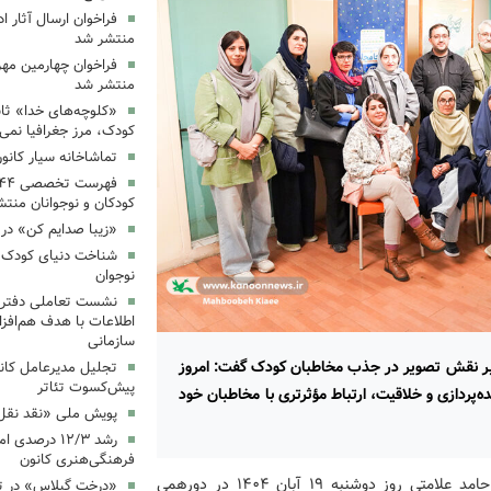
فراخوان ارسال آثار 
منتشر شد
فراخوان چهارمین مه
منتشر شد
«کلوچه‌های خدا» ثاب
کودک، مرز جغرافیا نمی
تماشاخانه سیار کانو
کودکان و نوجوانان منت
«زیبا صدایم کن» در 
شناخت دنیای کودک؛ 
نوجوان
نشست تعاملی دفتر 
اطلاعات با هدف هم‌افزا
سازمانی
د بر نقش تصویر در جذب مخاطبان کودک گفت: امروز
تجلیل مدیرعامل کانو
پیش‌کسوت تئاتر
ده‌پردازی و خلاقیت، ارتباط مؤثرتری با مخاطبان خود
پویش ملی «نقد نقل 
رشد ۱۲/۳ درصد
فرهنگی‌هنری کانون
به گزارش اداره کل روابط عمومی و امور بین‌الملل کانون، حامد علامتی روز دوشنبه ۱۹ آبان ۱۴۰۴ در دورهمی
«درخت گیلاس» در ت