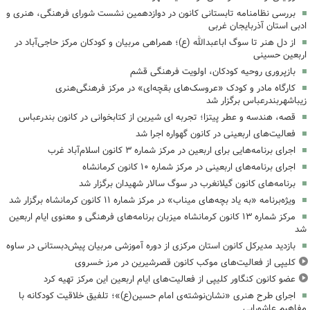
بررسی نظامنامه تابستانی کانون در دوازدهمین نشست شورای فرهنگی، هنری و
ادبی استان آذربایجان غربی
از دل هنر تا سوگ اباعبدالله (ع)؛ همراهی مربیان و کودکان مرکز حاجی‌آباد در
اربعین حسینی
بازپروری روحیه کودکان، اولویت فرهنگی قشم
کارگاه مادر و کودک «عروسک‌های بقچه‌ای» در مرکز فرهنگی‌هنری
زیباشهربندرعباس برگزار شد
قصه، هندسه و عطر پیتزا؛ تجربه ای شیرین از کتابخوانی در کانون بندرعباس
فعالیت‌های اربعینی در کانون گهواره اجرا شد
اجرای برنامه‌هایی برای اربعین در مرکز شماره ۳ کانون اسلام‌آباد غرب
اجرای برنامه‌های اربعینی در مرکز شماره ۱۰ کانون کرمانشاه
برنامه‌های کانون گیلانغرب در سوگ سالار شهیدان برگزار شد
ویژه‌برنامه «به یاد بچه‌های میناب» در مرکز شماره ۱۱ کانون کرمانشاه برگزار شد
مرکز شماره ۱۳ کانون کرمانشاه میزبان برنامه‌های فرهنگی و معنوی ایام اربعین
شد
بازدید مدیرکل کانون استان مرکزی از دوره آموزشی مربیان پیش‌دبستانی در ساوه
کلیپی از فعالیت‌های موکب کانون قصرشیرین در مرز خسروی
عضو کانون کنگاور کلیپی از فعالیت‌های ایام اربعین این مرکز تهیه کرد
اجرای طرح هنری «نشان‌نوشته‌ی امام حسین(ع)»؛ تلفیق خلاقیت کودکانه با
مفاهیم عاشورایی