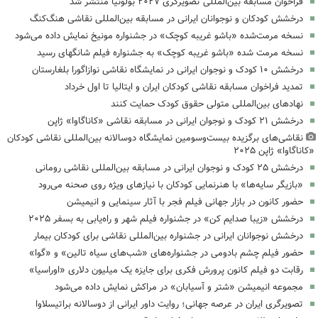
فراخوان مسابقه بین‌المللی تصویرگری ۲۰۲۷ بولونیا منتشر شد
درخشش کودکان و نوجوانان ایرانی در مسابقه بین‌المللی نقاشی هنگ‌کنگ
نسخه مرمت‌شده «باشو غریبه کوچک» در جشنواره مونیخ نمایش داده می‌شود
نسخه مرمت شده «باشو غریبه کوچک» به جشنواره فیلم شانگهای رسید
درخشش ۱۰ کودک و نوجوان ایرانی در نمایشگاه نقاشی نوازاگورا بلغارستان
تمدید فراخوان مسابقه نقاشی کودکان ایران و ایتالیا تا اول خرداد
نهادهای بین‌المللی متولی حقوق کودک‌ حمایت کنند
درخشش ۲۱ کودک و نوجوان ایرانی در مسابقه نقاشی «کاناگاوا» ژاپن
نقاشی‌های برگزیده بیست‌وسومین نمایشگاه دوسالانه بین‌المللی نقاشی کودکان
«کاناگاوا» ژاپن ۲۰۲۵
درخشش ۲۵ کودک و نوجوان ایرانی در مسابقه بین‌المللی نقاشی رومانی
«بازیگر سایه‌ها» با هنرنمایی کودکان با نیازهای ویژه روی صحنه می‌رود
حضور کانون در بازار جهانی فیلم فجر با آثار سینمایی و انیمیشن
درخشش «زیبا صدایم کن» در جشنواره فیلم شهر و راه‌یابی به بسفر ۲۰۲۵
درخشش نوجوانان ایرانی در جشنواره بین‌المللی نقاشی برای کودکان بیمار
حضور فیلم چشم بادومی در جشنواره‌های «شب‌های سیاه تالین» و «گوا»
رقابت دو فیلم کانون پرورش فکری برای جایزه یک میلیون دلاری «اوراسیا»
مجموعه انیمیشن «شتر و آسیابان» در مراکش نمایش داده می‌شود
تصویرگری ایران در عرصه جهانی؛ روایت داور ایرانی از دوسالانه براتیسلاوا