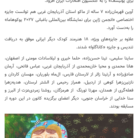
برای یونیسف» را به کلکسیون افتخارات ایران افزود.
آوین قهرمان‌زاده ۷ ساله از ماکو استان آذربایجان غربی هم توانست جایزه
اختصاصی «انجمن ژاپن برای نمایشگاه بین‌المللی باغبانی ۲۰۲۷ یوکوهاما»
را به‌دست آورد.
علاوه بر جایزه‌های ویژه، ۱۸ هنرمند کودک دیگر ایرانی موفق به دریافت
تندیس و جایزه «کاناگاوا» شدند.
ساینا سلیمی، تینا حسن‌زاده، حلما خیری و لیلاسادات مومنی از اصفهان،
هانا محمدی و محیا خان‌محمدی از آذربایجان غربی، عباس فاتحی، آرمان
صادق‌زاده و آرتینا زائر از لارستان فارس، ال‌ماه بلوریان، مهسان کاردان و
نازنین‌زهرا کوهی از اردبیل، همراز رحیمی از الشتر لرستان، هدیه‌زهرا
فعله‌گری از همدان، مهرتا تورنگ از هرمزگان، روشنا زمردی‌عزت از البرز و
سنا خدایی از خراسان جنوبی،‌ دیگر اعضای برگزیده کانون در این دوره از
مسابقه بودند.