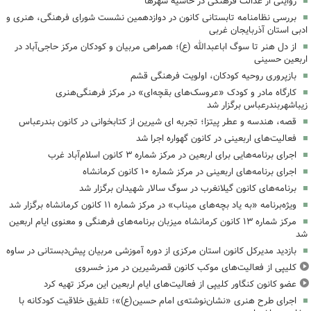
روایتی از عدالت فرهنگی در حاشیه شهرها
بررسی نظامنامه تابستانی کانون در دوازدهمین نشست شورای فرهنگی، هنری و
ادبی استان آذربایجان غربی
از دل هنر تا سوگ اباعبدالله (ع)؛ همراهی مربیان و کودکان مرکز حاجی‌آباد در
اربعین حسینی
بازپروری روحیه کودکان، اولویت فرهنگی قشم
کارگاه مادر و کودک «عروسک‌های بقچه‌ای» در مرکز فرهنگی‌هنری
زیباشهربندرعباس برگزار شد
قصه، هندسه و عطر پیتزا؛ تجربه ای شیرین از کتابخوانی در کانون بندرعباس
فعالیت‌های اربعینی در کانون گهواره اجرا شد
اجرای برنامه‌هایی برای اربعین در مرکز شماره ۳ کانون اسلام‌آباد غرب
اجرای برنامه‌های اربعینی در مرکز شماره ۱۰ کانون کرمانشاه
برنامه‌های کانون گیلانغرب در سوگ سالار شهیدان برگزار شد
ویژه‌برنامه «به یاد بچه‌های میناب» در مرکز شماره ۱۱ کانون کرمانشاه برگزار شد
مرکز شماره ۱۳ کانون کرمانشاه میزبان برنامه‌های فرهنگی و معنوی ایام اربعین
شد
بازدید مدیرکل کانون استان مرکزی از دوره آموزشی مربیان پیش‌دبستانی در ساوه
کلیپی از فعالیت‌های موکب کانون قصرشیرین در مرز خسروی
عضو کانون کنگاور کلیپی از فعالیت‌های ایام اربعین این مرکز تهیه کرد
اجرای طرح هنری «نشان‌نوشته‌ی امام حسین(ع)»؛ تلفیق خلاقیت کودکانه با