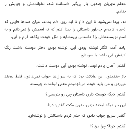
معلم مهربان چندین بار پی‌گیر داستانت شد، نخواندمش و جوابش را
ندادم.
نه، پیدا نمی‌شود تا این داغ تا ابد روی دلم بماند. میان صدها فایلی که
ذخیره کرده‌ام چه‌طور داستانی را پیدا کنم که نه اسمش را نمی‌دانم و نه
اسم نویسنده‌اش را؟ داستانی بی‌مشابه و مثل خودت یگانه، آرام و آبی.
یادم آمد، انگار نوشته بودی آبی. نوشته بودی دختر دوست داشت رنگ
کیفش آبی باشد یا سرمه‌ای.
گفتم: آهان یادم اومد، نوشته بودی آبی دوست داشت.
باز خندیدی. این عادتت بود که به سوال‌ها جواب نمی‌دادی، فقط لبخند
می‌زدی و من باید خودم می‌فهمیدم معنی لبخندت چیست.
گفتم: دیگه دوست داری داستان چی رو بنویسی؟
این بار دیگه لبخند نزدی. بدون مکث گفتی: درنا.
آنقدر سریع جواب دادی که حتم کردم داستانش را نوشته‌ای.
گفتم: درنا؟ چرا درنا؟!