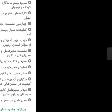
سرود رسم ماندگار؛ 
کودک و نوجوان
تهران
چهارمین نشست انج
کتابخانه سیار روستا
آباد
بازدید وزیر آموزش و
از مراکز استان اردبیل
نشست مدیرعامل و ا
مدیران کل ستادی
معرفی کتاب «دو پرن
نمایش «می‌خوام به د
سفر مدیرعامل کانون
برگزاری آزمون‌هایی 
کیفیت در استان‌های جن
دیدار مدیرعامل کانون
سیستان و بلوچستان
مدیرعامل در سفر و 
پربازدید چندرسانه‌ای