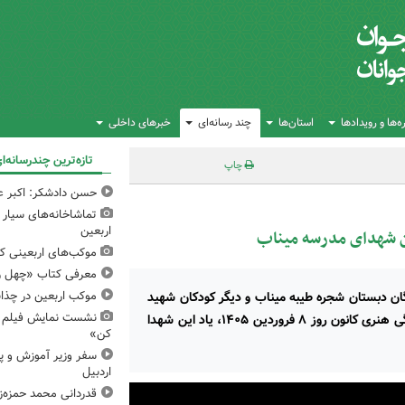
‌ها و رویدادها
استان‌ها
چند رسانه‌ای
خبرهای داخلی
تازه‌ترین چندرسانه‌ا
چاپ
حسن دادشکر: اکبر عب
تماشاخانه‌های سیار 
اربعین
ان شهدای مدرسه میناب
موکب‌های اربعینی کا
معرفی کتاب «چهل ر
گان دبستان شجره طیبه میناب و دیگر کودکان شهید
موکب اربعین در چذاب
نشست نمایش فیلم و 
قربانی جنگ آمریکایی‌صهیونی در مرکز آفرینش‌های فرهنگی هنری کانون روز ۸ فروردین ۱۴۰۵، یاد این شهدا
کن»
سفر وزیر آموزش و پ
اردبیل
قدردانی محمد حمزه‌زا