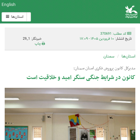
English
استان‌ها
کد مطلب: 370691
تاریخ انتشار:
۱۰ فروردین ۱۴۰۵ - ۱۷:۰۹
خبرنگار: 1_29
چاپ
استان‌ها
سمنان
مدیرکل کانون پرورش فکری استان سمنان:
کانون در شرایط جنگی سنگر امید و خلاقیت است