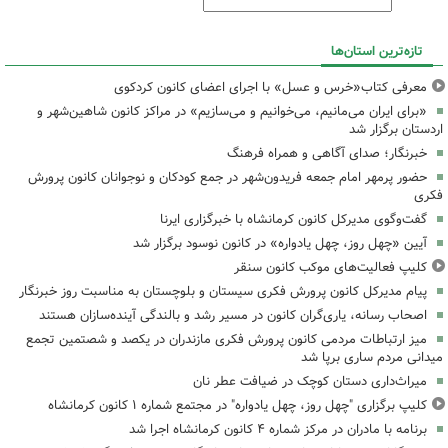
تازه‌ترین استان‌ها
معرفی کتاب«خرس و عسل» با اجرای اعضای کانون کردکوی
«برای ایران می‌مانیم، می‌خوانیم و می‌سازیم» در مراکز کانون شاهین‌شهر و
اردستان برگزار شد
خبرنگار؛ صدای آگاهی و همراه فرهنگ
حضور پرمهر امام جمعه فریدون‌شهر در جمع کودکان و نوجوانان کانون پرورش
فکری
گفت‌وگوی مدیرکل کانون کرمانشاه با خبرگزاری ایرنا
آیین «چهل روز، چهل یادواره» در کانون نوسود برگزار شد
کلیپ فعالیت‌های موکب کانون سنقر
پیام مدیرکل کانون پرورش فکری سیستان و بلوچستان به مناسبت روز خبرنگار
اصحاب رسانه، یاری‌گران کانون در مسیر رشد و بالندگی آینده‌سازان هستند
میز ارتباطات مردمی کانون پرورش فکری مازندران در یکصد و شصتمین تجمع
میدانی مردم ساری برپا شد
میراث‌داری دستان کوچک در ضیافت عطر نان
کلیپ برگزاری "چهل روز، چهل یادواره" در مجتمع شماره ۱ کانون کرمانشاه
برنامه با مادران در مرکز شماره ۴ کانون کرمانشاه اجرا شد