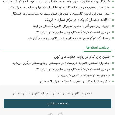
خبرنگاران، دیده‌بانانِ صادقِ روایت‌های ماندگار در عرصه فرهنگ و کودکی هستند
«در مدار اربعین»؛ روایت کودکان و نوجوانان از عاشورا و اسارت در مرکز ۳۵
دیدار مدیرکل کانون گلستان با مدیرکل صداوسیما به مناسبت روز خبرنگار
«قافله عاشقان کوچک» در مرکز شماره ۲ قرچک
تبریک روز خبرنگار با حضور مدیرکل کانون گلستان در ایرنا
دومین نشست «باشگاه کتابخوانی مادران» در مرکز ۳۹
رویداد گفت‌وگومحور «نانو فناوری» در کانون ارومیه برگزار شد
پربازدید استان‌ها
طنین جان کلام در روایت حکایت‌های کهن
جشنواره استانی «تولید عروسک» در سیستان و بلوچستان برگزار می‌شود
دومین نشست «باشگاه کتابخوانی مادران» در مرکز ۳۹
جادوی «هنر سبز» در کانون شیرین‌سو
برگزاری کارگاه "آب و رقص رنگ‌ها" در مرکز 3 همدان
تماس با کانون استان سمنان
درباره کانون استان سمنان
نسخه دسکتاپ