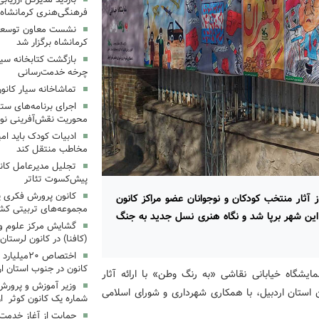
فرهنگی‌هنری کرمانشاه
نشست معاون توسعه ک
کرمانشاه برگزار شد
بازگشت کتابخانه سیا
چرخه خدمت‌رسانی
تماشاخانه سیار کانو
اجرای برنامه‌های ستا
محوریت نقش‌آفرینی نوج
ادبیات کودک باید ام
مخاطب منتقل کند
تجلیل مدیرعامل کانو
پیش‌کسوت تئاتر
کانون پرورش فکری یک
 آثار منتخب کودکان و نوجوانان عضو مراکز کانون
مجموعه‌های تربیتی کش
 این شهر برپا شد و نگاه هنری نسل جدید به جنگ
گشایش مرکز علوم و ف
(کافنا) در کانون لرستان
اختصاص ۲۰م
کانون در جنوب استان ار
نمایشگاه خیابانی نقاشی «به رنگ وطن» با ارائه آثار
وزیر آموزش و پرورش
ن استان اردبیل، با همکاری شهرداری و شورای اسلامی
شماره یک کانون کوثر ارد
حمایت از آغاز خدمت