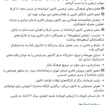
موکب اربعین را به دست گرفتند
فعالیت‌های فرهنگی سفیر اربعینی کانون کرمانشاه در مسیر نجف تا کربلا
عضو کانون کنگاور کلیپی از فعالیت‌های این موکب تهیه کرد
امضای تفاهم‌نامه همکاری بین کانون پرورش فکری استان مرکزی و شرکت
تعاونی مصرف فرهنگیان
سفیر اربعینی کانون کرمانشاه در مسیر کربلا و اهدای دست‌سازه به زائران
نشست “رازهای اسطوره‌ها” در هرمزگان؛ دکتر ذاکری پرده از کارکردهای
شگفت‌انگیز اسطوره‌ها برداشت
نشاط و دانایی در بندر معلم؛ مرکز بندرلنگه با «کاروان کتاب» به استقبال
کودکان رفت
دنیایِ مهره‌ها و نبوغ؛ «بازیکا» مرکز گلشهر بندرعباس را به میدان رقابت‌های
استراتژیک تبدیل کرد
میدان‌داری نسل جوان در ترویج فرهنگ ایثار
حضور کانون پرورش فکری استان تهران درتماشاخانه سیار، به منظور همراهی با
زائران جامانده از مسیر اربعین حسینی
بازدید فرماندار درگز از کارگاه‌های اوقات فراغت کانون
هوش مصنوعی به کانون می‌آید؛ برگزاری کارگاه مشترک آموزشی برای نوجوانان
مازندران
«از دستان کوچک تا دل‌های کوچک» هدیه اعضای مرکز ۲ گناباد به زائرین
پربازدید استان‌ها