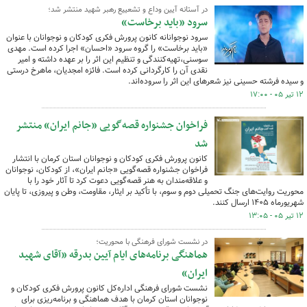
در آستانه آیین وداع و تشعییع رهبر شهید منتشر شد؛
سرود «باید برخاست‌»
سرود نوجوانانه کانون پرورش فکری کودکان و نوجوانان با عنوان
«باید برخاست» را گروه سرود «احسان» اجرا کرده‌ است. مهدی
سوسنی،‌تهیه‌کنندگی و تنظیم این اثر را بر عهده داشته و امیر
نقدی آن را کارگردانی کرده است. فائزه امجدیان،‌ ماهرخ درستی
و سیده فرشته حسینی نیز شعرهای این اثر را سروده‌اند.
۱۲ تیر ۰۵ - ۱۷:۰۰
فراخوان جشنواره قصه‌گویی «جانم ایران» منتشر
شد
کانون پرورش فکری کودکان و نوجوانان استان کرمان با انتشار
فراخوان جشنواره قصه‌گویی «جانم ایران»، از کودکان، نوجوانان
و علاقه‌مندان به هنر قصه‌گویی دعوت کرد تا آثار خود را با
محوریت روایت‌های جنگ تحمیلی دوم و سوم، با تأکید بر ایثار، مقاومت، وطن و پیروزی، تا پایان
شهریورماه ۱۴۰۵ ارسال کنند.
۱۲ تیر ۰۵ - ۱۳:۰۵
در نشست شورای فرهنگی با محوریت؛
هماهنگی برنامه‌های ایام آیین‌ بدرقه «آقای شهید
ایران»
نشست شورای فرهنگی اداره‌کل کانون پرورش فکری کودکان و
نوجوانان استان کرمان با هدف هماهنگی و برنامه‌ریزی برای