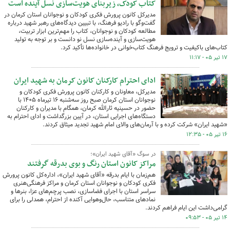
کتاب کودک، زیربنای هویت‌سازی نسل آینده است
مدیرکل کانون پرورش فکری کودکان و نوجوانان استان کرمان در
گفت‌وگو با رادیو فرهنگ، با تبیین دیدگاه‌های رهبر شهید درباره
مطالعه کودکان و نوجوانان، کتاب را مهم‌ترین ابزار تربیت،
هویت‌سازی و آینده‌سازی نسل نو دانست و بر توجه به تولید
کتاب‌های باکیفیت و ترویج فرهنگ کتاب‌خوانی در خانواده‌ها تأکید کرد.
۱۷ تیر ۰۵ - ۱۱:۱۷
ادای احترام کارکنان کانون کرمان به شهید ایران
مدیرکل، معاونان و کارکنان کانون پرورش فکری کودکان و
نوجوانان استان کرمان صبح روز سه‌شنبه ۱۶ تیرماه ۱۴۰۵ با
حضور در حسینیه ثارالله کرمان، همگام با مدیران و کارکنان
دستگاه‌های اجرایی استان، در آیین بزرگداشت و ادای احترام به
«شهید ایران» شرکت کرده و با آرمان‌های والای امام شهید تجدید میثاق کردند.
۱۶ تیر ۰۵ - ۱۲:۳۵
در سوگ «آقای شهید ایران»؛
مراکز کانون استان رنگ و بوی بدرقه گرفتند
هم‌زمان با ایام بدرقه «آقای شهید ایران»، اداره‌کل کانون پرورش
فکری کودکان و نوجوانان استان کرمان و مراکز فرهنگی‌هنری
سراسر استان با اجرای فضاسازی، نصب پرچم‌های عزا، بنرها و
نمادهای متناسب، حال‌وهوایی آکنده از احترام، همدلی را برای
گرامی‌داشت این ایام فراهم کردند.
۱۴ تیر ۰۵ - ۰۹:۵۳