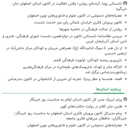
تابستانی پویا، آینده‌ای روشن؛ وقتی خلاقیت در کانون استان اصفهان جان
می‌گیرد
عصرانه‌های دمنوشی در کانون علوم و فناوری‌های نوین اصفهان
کانون پرورش فکری خراسان شمالی پای میز خدمت نشست
روایتی از عدالت فرهنگی در حاشیه شهرها
بررسی نظامنامه تابستانی کانون در دوازدهمین نشست شورای فرهنگی، هنری و
ادبی استان آذربایجان غربی
از دل هنر تا سوگ اباعبدالله (ع)؛ همراهی مربیان و کودکان مرکز حاجی‌آباد در
اربعین حسینی
بازپروری روحیه کودکان، اولویت فرهنگی قشم
کارگاه مادر و کودک «عروسک‌های بقچه‌ای» در مرکز فرهنگی‌هنری
زیباشهربندرعباس برگزار شد
قصه، هندسه و عطر پیتزا؛ تجربه ای شیرین از کتابخوانی در کانون بندرعباس
پربازدید استان‌ها
پیام تبریک مدیر کل کانون استان ایلام به مناسبت روز خبرنگار
طنین جان کلام در روایت حکایت‌های کهن
پیام مدیرکل کانون پرورش فکری استان اصفهان به مناسبت روز خبرنگار؛
خبرنگاران، حافظان مرزهای فکری جامعه
عصرانه‌های دمنوشی در کانون علوم و فناوری‌های نوین اصفهان