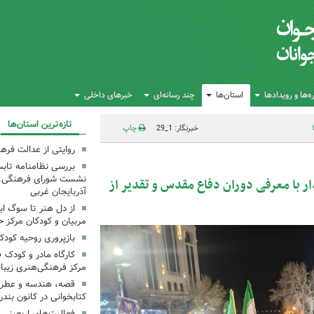
‌ها و رویدادها
استان‌ها
چند رسانه‌ای
خبرهای داخلی
تازه‌ترین استان‌ها
خبرنگار: 1_29
چاپ
روایتی از عدالت فره
بررسی نظامنامه تابس
نشست شورای فرهنگی، ه
ر با معرفی دوران دفاع مقدس و تقدیر از
آذربایجان غربی
از دل هنر تا سوگ اب
مربیان و کودکان مرکز ح
بازپروری روحیه کود
کارگاه مادر و کودک 
مرکز فرهنگی‌هنری زیبا
قصه، هندسه و عطر پی
کتابخوانی در کانون بند
فعالیت‌های اربعینی د