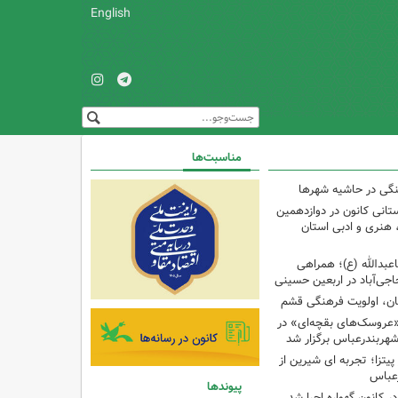
English
مناسبت‌ها
نگی در حاشیه شهرها
تانی کانون در دوازدهمین
نری و ادبی استان
اعبدالله (ع)؛ همراهی
اجی‌آباد در اربعین حسینی
کان، اولویت فرهنگی قشم
«عروسک‌های بقچه‌ای» در
شهربندرعباس برگزار شد
تزا؛ تجربه ای شیرین از
رعباس
پیوندها
ر کانون گهواره اجرا شد