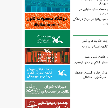
سین(ع)
ر دست مادر، دنیایی در
یامی
حسینی(ع) در مراکز فرهنگی
وین
وایت حکایت‌های کهن
انون استان ایلام به
 کانون شیرین‌سو
تان ایلام در پایان اربعین
پرورش فکری استان اصفهان
 خبرنگاران، حافظان