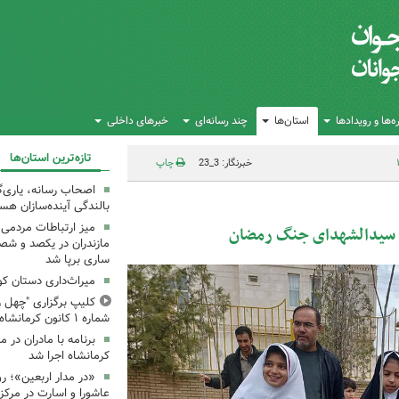
‌ها و رویدادها
استان‌ها
چند رسانه‌ای
خبرهای داخلی
تازه‌ترین استان‌ها
خبرنگار: 3_23
چاپ
اصحاب رسانه، یاری‌گ
بالندگی آینده‌سازان هس
میز ارتباطات مردمی
ین سیدالشهدای جنگ رمضان
مازندران در یکصد و شص
ساری برپا شد
میراث‌داری دستان ک
کلیپ برگزاری "چهل ر
شماره ۱ کانون کرمانشاه
کرمانشاه اجرا شد
«در مدار اربعین»؛ رو
عاشورا و اسارت در مرکز ۳۵