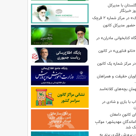
گلستان با مدیرکل
ز خبرنگار
ر مرکز شماره ۲ قرچک
ا حضور مدیرکل کانون
 کتابخوانی مادران» در
نانو فناوری» در کانون
در مرکز شماره یک کانون
اویان حقیقت و همراهان
انِ بچه‌های کلاته‌اسد
ب با بازی و شادی در
ن
ی کانونِ دامغان
جاماندگانِ مهدیشهر؛ موکبِ
وچک شد
 پرورش فکری پرند به