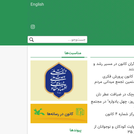
English
مناسبت‌ها
ران کانون در مسیر رشد و
تند
 کانون پرورش فکری
تمین تجمع میدانی مردم
وچک در ضیافت عطر نان
وز، چهل یادواره" در مجتمع
برنامه با مادران در مرکز شماره ۴ کانون
ایت کودکان و نوجوانان از
پیوندها