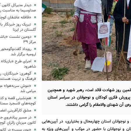
دیدار مدیرکل کانون 
صداوسیما به مناسبت رو
«قافله عاشقان کوچک» د
تبریک روز خبرنگار ب
گلستان در ایرنا
دومین نشست «باشگاه
مرکز ۳۹
رویداد گفت‌وگومحور «
ارومیه برگزار شد
اجرای طرح «بازیکا» 
شاهرود
گوهری: خبرنگاران، ر
فرهنگ و تربیت هستند.
«موشِ سربه‌هوا» مهم
‌زمان با فرارسیدن چهلمین روز شهادت قائد امت، رهبر شهید و همچنین
میامی شد
پرورش فکری کودکان و نوجوانان در سراسر استان
هم‌نشینیِ قصه و کتا
کوچه‌های لاسجرد سمنا
ه‌ی آن شهدای والامقام را گرامی‌ داشتند.
مشقِ کارآفرینیِ اعضا
در مسیرِ پیاده‌رویِ 
 نوجوانان استان چهارمحال و بختیاری، در آیین‌هایی
کانون میزبانِ زائرانِ ک
ان و نوجوانان با حضور در موکب و آیین‌های ویژه به
«بوی سیب» در کانون