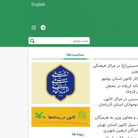
English
مناسبت‌ها
حسینی(ع) در مراکز فرهنگی
وین
کز کانون استان بوشهر
له کربلا» در محفل
ن قرچک
ینی در مراکز کانون
جوانان استان آذرباجان
و معاون وزیر به هرمزگان
 سیار کانون استان تهران
اندگان اربعین شهرری
پیوندها
 پرورش فکری استان