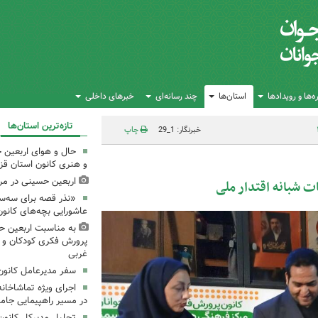
‌ها و رویدادها
استان‌ها
چند رسانه‌ای
خبرهای داخلی
تازه‌ترین استان‌ها
خبرنگار: 1_29
چاپ
حال و هوای اربعین 
و هنری کانون استان قز
اربعین حسینی در مرا
 شبانه اقتدار ملی
«نذر قصه برای سه‌سا
عاشورایی بچه‌های کانو
به مناسبت اربعین حس
پرورش فکری کودکان و نو
غربی
سفر مدیرعامل کانون 
اجرای ویژه تماشاخانه
در مسیر راهپیمایی جام
تجلیل مدیرکل کانون