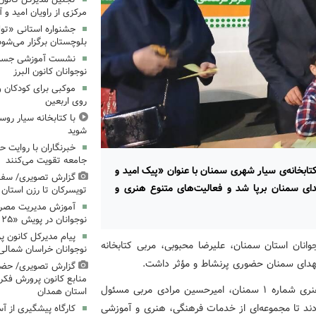
مرکزی از راویان امید و 
جشنواره استانی «تو
بلوچستان برگزار می‌شود
نشست آموزشی جست‌و
نوجوانان کانون البرز
موکبی برای کودکان و 
روی اربعین
با کتابخانه سیار روس
شوید
خبرنگاران با روایت حق
جامعه تقویت می‌کنند
کتابخانه‌ی سیار شهری سمنان با عنوان «پیک امید و
گزارش تصویری/ سفر 
دای سمنان برپا شد و فعالیت‌های متنوع هنری و
تویسرکان تا رزن استان
آموزش مدیریت مصرف 
نوجوانان در پویش «۲۵ درجه؛ قرار همدلی»
پیام مدیرکل کانون 
انان استان سمنان، علیرضا محبوبی، مربی کتابخانه
نوجوانان خراسان شمالی 
هدای سمنان حضوری پرنشاط و مؤثر داشت.
گزارش تصویری/ حضو
منابع کانون پرورش فکری
در این برنامه، فرزانه طاهری مربی مسئول مرکز فرهنگی هنری شماره ۱ سمنان، امیرحسین مرادی مربی مسئول
استان همدان
ردند تا مجموعه‌ای از خدمات فرهنگی، هنری و آموزشی
کارگاه پیشگیری از آ