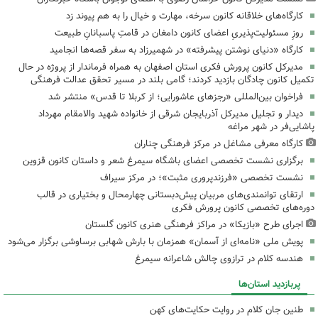
کارگاه‌های خلاقانه کانون سرخه، مهارت و خیال را به هم پیوند زد
روزِ مسئولیت‌پذیریِ اعضای کانون دامغان در قامتِ پاسبانانِ طبیعت
کارگاه «دنیای نوشتن پیشرفته» در شهمیرزاد به سفر قصه‌ها انجامید
مدیرکل کانون پرورش فکری استان اصفهان به همراه فرماندار از پروژه در حال
تکمیل کانون چادگان بازدید کردند؛ گامی بلند در مسیر تحقق عدالت فرهنگی
فراخوان بین‌المللی «رجزهای عاشورایی؛ از کربلا تا قدس» منتشر شد
دیدار و تجلیل مدیرکل آذربایجان شرقی از خانواده شهید والامقام مهرداد
پاشایی‌فر در شهر مراغه
کارگاه معرفی مشاغل در مرکز فرهنگی چناران
برگزاری نشست تخصصی اعضای باشگاه سیمرغ شعر و داستان کانون قزوین
نشست تخصصی «فرزندپروری مثبت»؛ در مرکز سیراف
ارتقای توانمندی‌های مربیان پیش‌دبستانی چهارمحال و بختیاری در قالب
دوره‌های تخصصی کانون پرورش فکری
اجرای طرح «بازیکا» در مراکز فرهنگی هنری کانون گلستان
پویش ملی «نامه‌ای از آسمان» همزمان با بارش شهابی برساوشی برگزار می‌شود
هندسه کلام در ترازوی چالش شاعرانه سیمرغ
پربازدید استان‌ها
طنین جان کلام در روایت حکایت‌های کهن