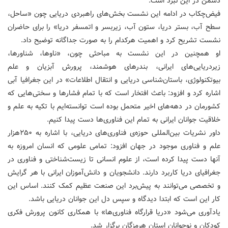
دشمن در این نبرد است.
فیض‌چکاب در ادامه این نشست بخش‌های راهبردی دریایی چون «ساحل،
سطح آب، بستر دریا، ستون آب، زیربسر و اتمسفر دریا» را برای حاضران
نشست تشریح کرد و اهمیت هرکدام را به صورت جداگانه توضیح داد.
او همچنین در این نشست به مباحثی چون، «ناوها، شناورها،
زیردریایی‌های ایرانی، بندرهای هوشمند، پرورش آبزیان و علم
بیوتکنولوژی، باستان‌شناسی دریایی و انتقال اطلاعات» در این جغرافیا آبی
اشاره کرد و افزود: باعث افتخار است که با تمام فشارها و سختی‌هایی که
کشورمان در دهه‌های اخیر متحمل بوده است توانسته‌ایم با تکیه به علم و
خلاقیت جوانان ایرانی به تمام این فناوری‌ها دست پیدا کنیم.
داور نشریات بین‌المللی حوزه‌ی فناوری‌های دریایی، با اشاره به ۲۵۰هزار
علم و فناوری موجود در جهان افزود: تمامی علومی که انسان امروزه به
آنها دست پیدا کرده است، از علوم انسانی تا زیست‌شناختی و فناوری در
جغرافیای دریا کاربرد دارند. دانشجویان و دانش‌آموزان ایرانی با هر گرایش
و تخصصی می‌توانند به پیش‌برد این صنعت عظیم کمک کنند. اساس این
کار این است که ابتدا دیدگاه و سپس دل این جوانان دریایی باشد.
یادآوری می‌شود «دریا قرارگاه فناوری‌ها» با همکاری کانون پرورش فکری
کودکان و نوجوانان استان هرمزگان برگزار شد.