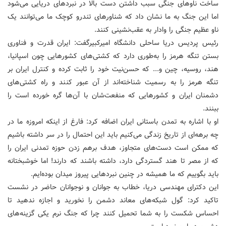
ساخت ناوهای جنگی سبب داشتن دست بالا در نبردهای دریایی می‌شود
اما این جنگ به ما نشان داد که شناورهای تندرو کوچک ما می‌توانند یک
ناو عظیم جنگی را وادار به عقب‌نشینی کنند.
رئیس پردیس دریا ساحلی دانشگاه امیرکبیرگفت: ایران قدرت و فناوری
بستن تنگه هرمز را به‌طوری دارد که کشتی‌های کشورهایی چون اسپانیا،
هند، روسیه، چین و... که حسن‌نیت خود را ثابت کرده و کنترل ایران بر
تنگه هرمز را به رسمیت شناخته‌اند از آن عبور کنند و راه کشتی‌های
دشمنان ایران و کشورهایی که منفعت‌شان با آن‌ها گره خورده است را
ببنند.
او با اشاره به تمدن باستانی ایران اضافه کرد: فارغ از اینکه امروزه ما در
چه برهه‌ای از تاریخ زندگی می‌کنیم باید این احتمال را در سر داشته باشیم
که ممکن است دست‌های متجاوز، هدف برهم زدن حوزه تمدنی ایران را
که از مصر تا هند گستردگی دارد، داشته باشند که دارند! اما خوشبختانه
باید بگوییم که ما همیشه در چنین نبردهایی پیروز میدان بوده‌ایم.
این دکترای مهندسی دریا، خطاب به جوانان و نوجوانان حاضر در نشست
تاکید کرد: گول شبکه‌های معاند دشمن را نخورید و اجازه ندهید تا
احساس شکست را به شما تحمیل کنند چرا که جنگ نرم یکی گزینه‌های