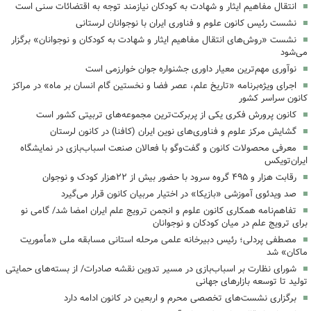
انتقال مفاهیم ایثار و شهادت به کودکان نیازمند توجه به اقتضائات سنی است
نشست رئیس کانون علوم و فناوری ایران با نوجوانان لرستانی
نشست «روش‌های انتقال مفاهیم ایثار و شهادت به کودکان و نوجوانان» برگزار
می‌شود
نوآوری مهم‌ترین معیار داوری جشنواره جوان خوارزمی است
اجرای ویژه‌برنامه «تاریخ علم، عصر فضا و نخستین گام انسان بر ماه» در مراکز
کانون سراسر کشور
کانون پرورش فکری یکی از پربرکت‌ترین مجموعه‌های تربیتی کشور است
گشایش مرکز علوم و فناوری‌های نوین ایران (کافنا) در کانون لرستان
معرفی محصولات کانون و گفت‌وگو با فعالان صنعت اسباب‌بازی در نمایشگاه
ایران‌تویکس
رقابت هزار و ۴۹۵ گروه سرود با حضور بیش از ۲۲هزار کودک و نوجوان
‌صد ویدئوی آموزشی «بازیکا» در اختیار مربیان کانون قرار می‌گیرد
تفاهم‌نامه همکاری کانون علوم و انجمن ترویج علم ایران امضا شد/ گامی نو
برای ترویج علم در میان کودکان و نوجوانان
مصطفی پردلی؛ رئیس دبیرخانه علمی مرحله استانی مسابقه ملی «مأموریت
ماکان» شد
شورای نظارت بر اسباب‌بازی در مسیر تدوین نقشه صادرات/ از بسته‌های حمایتی
تولید تا توسعه بازارهای جهانی
برگزاری نشست‌های تخصصی محرم و اربعین در کانون ادامه دارد