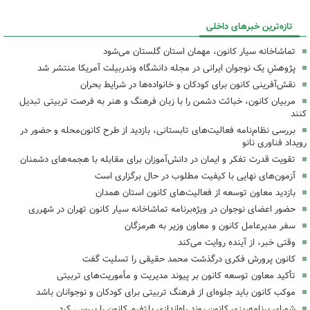
تازه‌ترین خبرهای داخلی
تماشاخانه سیار کانون، مهمان استان گلستان می‌شود
پژوهشِ یک نوجوان ایرانی در مجله دانشگاه وندربیلت آمریکا منتشر شد
نقش‌آفرینی کانون برای کودکان و خانواده‌ها در شرایط بحران
مربیان کانون، خباثت دشمن را با زبان فرهنگ و هنر به فرصت تربیتی تبدیل
کنند
بررسی نظام‌نامه فعالیت‌های تابستانی، بازدید از طرح کانون‌محله و حضور در
رویداد فناوری نانو
تقویت قدرت تفکر و ایمان در دانش‌آموزان برای مقابله با هجمه‌های دشمنان
آزمون‌های نهایی با کیفیت مطلوب در حال برگزاری است
بازدید معاون توسعه از فعالیت‌های کانون استان همدان
حضور اعضای نوجوان در ویژه‌برنامه تماشاخانه سیار کانون تهران در شهرری
سفر مدیرعامل کانون و معاون وزیر به هرمزگان
وقتی خبر، از آینده روایت می‌کند
کانون پرورش فکری درگذشت محمد حقیقی را تسلیت گفت
تأکید معاون توسعه کانون بر پیوند مدیریت و مأموریت‌های تربیتی
موکب کانون باید جلوه‌ای از فرهنگ تربیتی برای کودکان و نوجوانان باشد
شورای برنامه‌ریزی کانون روند راه‌اندازی پلتفرم کانون را بررسی کرد