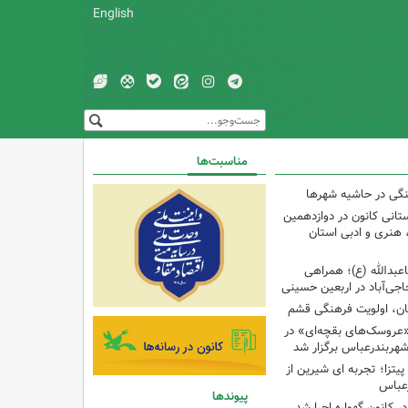
English
مناسبت‌ها
نگی در حاشیه شهرها
تانی کانون در دوازدهمین
نری و ادبی استان
اعبدالله (ع)؛ همراهی
اجی‌آباد در اربعین حسینی
کان، اولویت فرهنگی قشم
«عروسک‌های بقچه‌ای» در
شهربندرعباس برگزار شد
تزا؛ تجربه ای شیرین از
رعباس
پیوندها
ر کانون گهواره اجرا شد