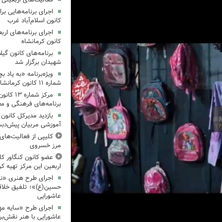
کانون اسلام‌آباد غرب
کانون کرمانشاه
برنامه‌های کانون گی
شهیدان برگزار شد
ویژه‌برنامه «به یاد 
شماره ۱۱ کانون کرمانشاه برگزار شد
مرکز شمار
برنامه‌های فرهنگی و مع
بازدید مدیرکل کانون 
آموزشی مربیان پیش‌دبس
کلیپی از فعالیت‌ها
مرز خسروی
عضو کانون کنگاور کلی
اربعین این مرکز تهیه کر
اجرای طرح هنری «نش
حسین(ع)»؛ تلفیق خلاقی
عاشورایی
اجرای طرح «سایه مهر
عاشورایی با هنر نقش‌بر